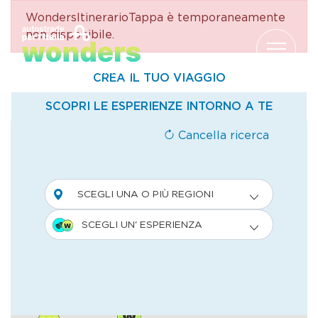
WondersItinerarioTappa è temporaneamente
Salta al contenuto
non disponibile.