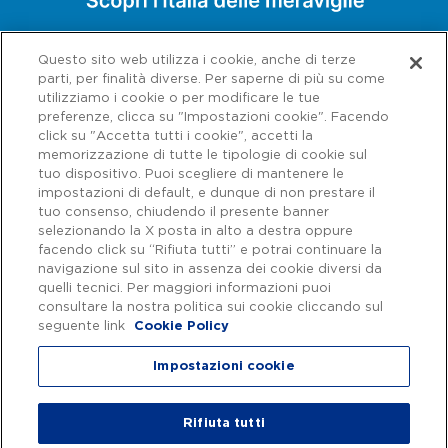
Questo sito web utilizza i cookie, anche di terze
parti, per finalità diverse. Per saperne di più su come
utilizziamo i cookie o per modificare le tue
preferenze, clicca su "Impostazioni cookie". Facendo
click su "Accetta tutti i cookie", accetti la
memorizzazione di tutte le tipologie di cookie sul
tuo dispositivo. Puoi scegliere di mantenere le
impostazioni di default, e dunque di non prestare il
tuo consenso, chiudendo il presente banner
selezionando la X posta in alto a destra oppure
facendo click su “Rifiuta tutti” e potrai continuare la
navigazione sul sito in assenza dei cookie diversi da
Capitale sociale € 622.027.000,00 interamente versato - Codice fiscale e
n. di iscrizione al Registro delle Imprese di Roma 07516911000 | C.C.I.A.A.
quelli tecnici. Per maggiori informazioni puoi
Roma n. 1037417 - P.IVA: 07516911000 - Sede Legale: via A. Bergamini, 50
consultare la nostra politica sui cookie cliccando sul
- 00159 Roma | Progetto e realizzazione Autostrade per l'Italia ©
seguente link
Cookie Policy
Autostrade per l'Italia Spa, Tutti i diritti riservati
Impostazioni cookie
Privacy
|
Accessibilità
Rifiuta tutti