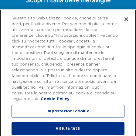
Questo sito web utilizza i cookie, anche di terze
parti, per finalità diverse. Per saperne di più su come
utilizziamo i cookie o per modificare le tue
preferenze, clicca su "Impostazioni cookie". Facendo
click su "Accetta tutti i cookie", accetti la
memorizzazione di tutte le tipologie di cookie sul
tuo dispositivo. Puoi scegliere di mantenere le
impostazioni di default, e dunque di non prestare il
tuo consenso, chiudendo il presente banner
selezionando la X posta in alto a destra oppure
facendo click su “Rifiuta tutti” e potrai continuare la
navigazione sul sito in assenza dei cookie diversi da
Capitale sociale € 622.027.000,00 interamente versato - Codice fiscale e
n. di iscrizione al Registro delle Imprese di Roma 07516911000 | C.C.I.A.A.
quelli tecnici. Per maggiori informazioni puoi
Roma n. 1037417 - P.IVA: 07516911000 - Sede Legale: via A. Bergamini, 50
consultare la nostra politica sui cookie cliccando sul
- 00159 Roma | Progetto e realizzazione Autostrade per l'Italia ©
seguente link
Cookie Policy
Autostrade per l'Italia Spa, Tutti i diritti riservati
Impostazioni cookie
Privacy
|
Accessibilità
Rifiuta tutti