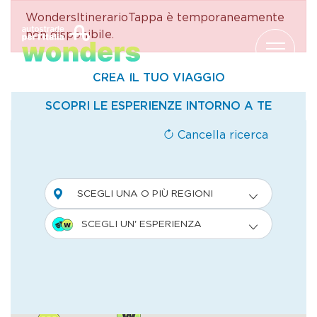
WondersItinerarioTappa è temporaneamente
Salta al contenuto
non disponibile.