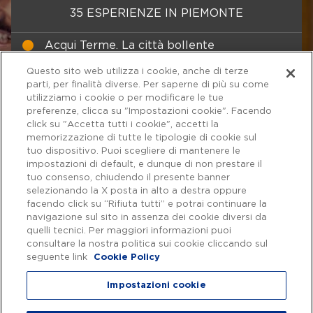
35 ESPERIENZE IN PIEMONTE
Acqui Terme. La città bollente
Alessandria. La cittadella esagonale
Questo sito web utilizza i cookie, anche di terze
parti, per finalità diverse. Per saperne di più su come
Baveno. Il paese di granito
utilizziamo i cookie o per modificare le tue
preferenze, clicca su "Impostazioni cookie". Facendo
Boca e Maggiora. La magia
click su "Accetta tutti i cookie", accetti la
dell’architettura
memorizzazione di tutte le tipologie di cookie sul
tuo dispositivo. Puoi scegliere di mantenere le
Canavese. Tra storia e industria
impostazioni di default, e dunque di non prestare il
tuo consenso, chiudendo il presente banner
Colli tortonesi. In bici sulle orme di
selezionando la X posta in alto a destra oppure
Coppi
facendo click su “Rifiuta tutti” e potrai continuare la
navigazione sul sito in assenza dei cookie diversi da
Crea. Il monte sacro
quelli tecnici. Per maggiori informazioni puoi
consultare la nostra politica sui cookie cliccando sul
Formaggi e vini del Ghemme
seguente link
Cookie Policy
I rossi del Piemonte: vigne, mulette e
Impostazioni cookie
krumiri
Touring Club Italiano
Slow Food Italia