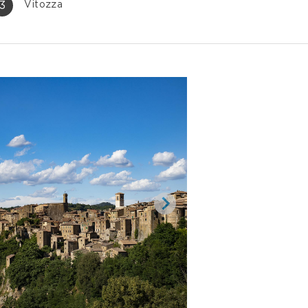
3
Vitozza