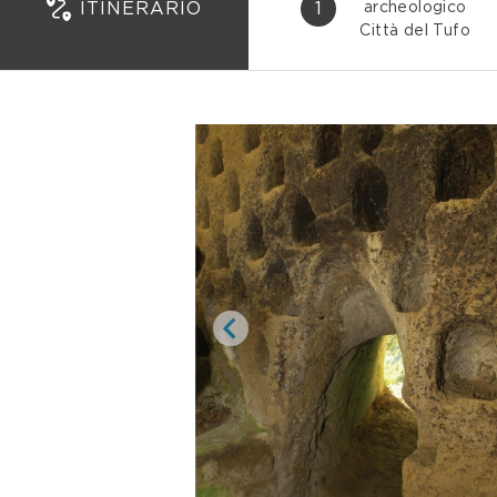
ITINERARIO
1
archeologico
Città del Tufo