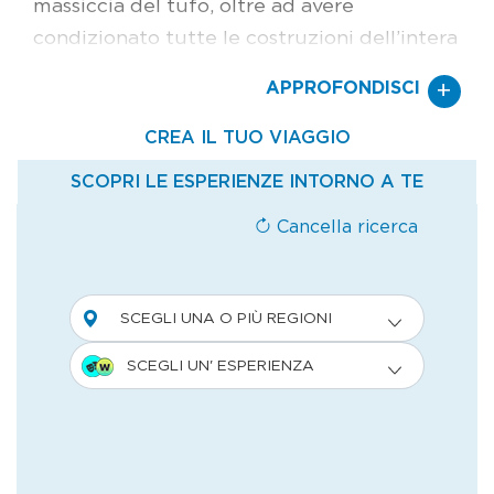
massiccia del tufo, oltre ad avere
condizionato tutte le costruzioni dell’intera
area con i relativi borghi, ha dato
+
APPROFONDISCI
un’impronta ecologico-ambientale al
territorio. Passeggiare nei sentieri delle Vie
Cave, talvolta ripidi e tortuosi, significa
incrociare una fitta vegetazione di felci,
licheni, muschi , edere e liane. Una flora che
avvolge nel verde l’intero percorso, con
riflessi scuri nelle zone più ombrate dei
cavoni. Una luce intensa, invece, illumina gli
edifici scavati nella roccia di Sorano, che
ricordano molto da vicino i celebri Sassi
della Basilicata. La dolce discesa dal borgo
porta verso la valle del fiume Lente, un
territorio arricchito da vigne e uliveti e