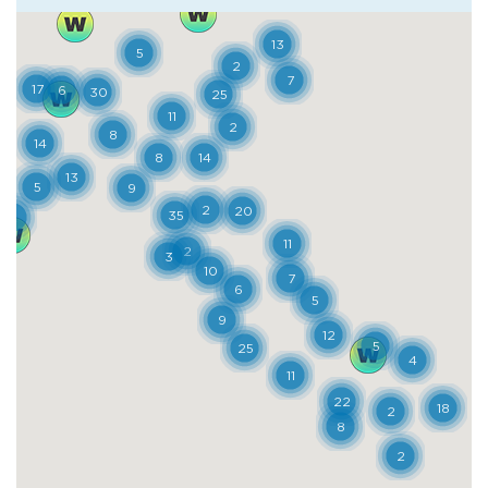
densamente popolato dagli allevamenti di
pecore. L’ultima tappa dell’itinerario è il
centro medioevale di Vitozza, dove ancora
oggi si possono visitare circa 200 grotte,
piazzate in gran parte alla base dello
sperone roccioso sul quale sorgeva la
cittadina. Le grotte erano di due tipi:
alcune con una funzione esclusivamente
abitativa, riconoscibili dai resti di camini e
canne fumarie; altre, invece, erano anche
ricoveri per gli animali, sistemati in ambienti
diversi rispetto alle stanza dell’abitazione, e
individuabili per la presenza di mangiatoie
e nicchie per le attrezzature necessarie al
pascolo.