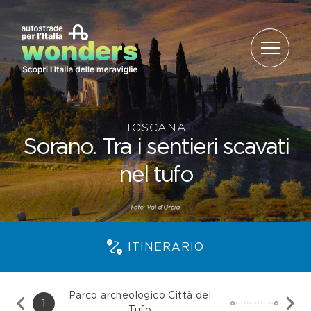
Salta al contenuto
TOSCANA
Sorano. Tra i sentieri scavati
nel tufo
ITINERARIO
Parco archeologico Città del
1
Tufo