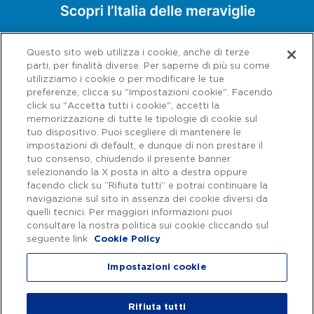
Questo sito web utilizza i cookie, anche di terze
parti, per finalità diverse. Per saperne di più su come
utilizziamo i cookie o per modificare le tue
preferenze, clicca su "Impostazioni cookie". Facendo
click su "Accetta tutti i cookie", accetti la
memorizzazione di tutte le tipologie di cookie sul
tuo dispositivo. Puoi scegliere di mantenere le
impostazioni di default, e dunque di non prestare il
tuo consenso, chiudendo il presente banner
selezionando la X posta in alto a destra oppure
facendo click su “Rifiuta tutti” e potrai continuare la
navigazione sul sito in assenza dei cookie diversi da
Capitale sociale € 622.027.000,00 interamente versato - Codice fiscale e
n. di iscrizione al Registro delle Imprese di Roma 07516911000 | C.C.I.A.A.
quelli tecnici. Per maggiori informazioni puoi
Roma n. 1037417 - P.IVA: 07516911000 - Sede Legale: via A. Bergamini, 50
consultare la nostra politica sui cookie cliccando sul
- 00159 Roma | Progetto e realizzazione Autostrade per l'Italia ©
seguente link
Cookie Policy
Autostrade per l'Italia Spa, Tutti i diritti riservati
Impostazioni cookie
Privacy
|
Accessibilità
Rifiuta tutti