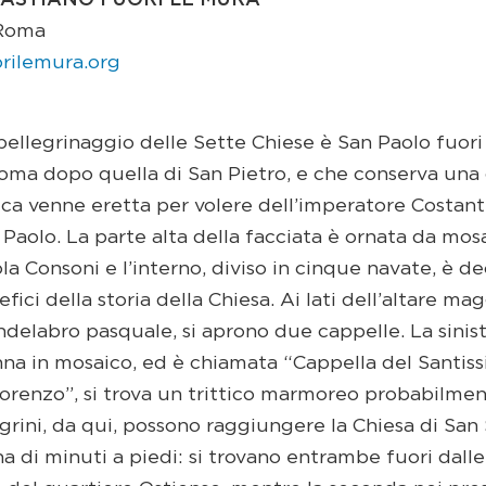
BASTIANO FUORI LE MURA
 Roma
rilemura.org
ellegrinaggio delle Sette Chiese è San Paolo fuori
oma dopo quella di San Pietro, e che conserva una 
ica venne eretta per volere dell’imperatore Costant
 Paolo. La parte alta della facciata è ornata da mos
la Consoni e l’interno, diviso in cinque navate, è d
fici della storia della Chiesa. Ai lati dell’altare ma
candelabro pasquale, si aprono due cappelle. La sini
na in mosaico, ed è chiamata “Cappella del Santissi
Lorenzo”, si trova un trittico marmoreo probabilmen
grini, da qui, possono raggiungere la Chiesa di San 
a di minuti a piedi: si trovano entrambe fuori dall