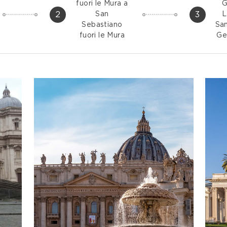
fuori le Mura a
G
2
3
San
L
Sebastiano
San
fuori le Mura
Ge