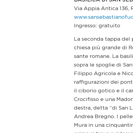
BASILICA DI SAN SE
Via Appia Antica 136,
www.sansebastianofuo
Ingresso: gratuito
La seconda tappa del p
chiesa più grande di R
sante romane. La basil
sopra le spoglie di San
Filippo Agricola e Nico
raffigurazioni dei ponte
il ciborio gotico e il 
Crocifisso e una Madon
destra, detta “di San 
Andrea Bregno. I pelle
Mura in una cinquantin