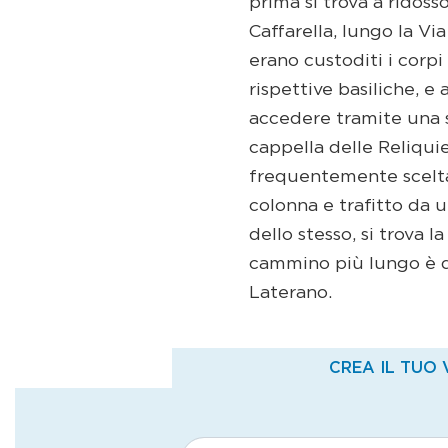
prima si trova a ridoss
Caffarella, lungo la Vi
erano custoditi i corpi
rispettive basiliche, e
accedere tramite una se
cappella delle Reliquie
frequentemente scelta d
colonna e trafitto da u
dello stesso, si trova 
cammino più lungo è qu
Laterano.