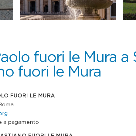
aolo fuori le Mura a
no fuori le Mura
OLO FUORI LE MURA
 Roma
org
ate a pagamento