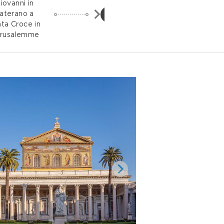
iovanni in
Da San Lorenzo fuori le
4
aterano a
Mura a Santa Maria
ta Croce in
Maggiore
rusalemme