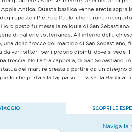
o del quartiere Ostiense, mentre la seconda nei pres
a Appia Antica. Questa basilica venne eretta sopra l
 degli apostoli Pietro e Paolo, che furono in seguito
 al loro posto fu messa la reliquia di San Sebastian
rie di gallerie sotterranee. All’interno della chiesa
, una delle frecce del martirio di San Sebastiano, fi
a vari pittori per i proprio dipinti, dove si vede i
na freccia. Nell’altra cappella, di San Sebastiano, in
la statua del martire creata a partire da un disegno 
ello che porta alla tappa successiva: la Basilica di