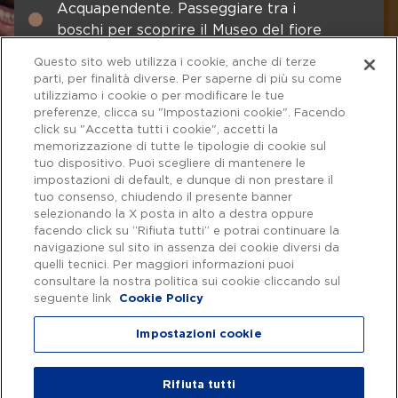
Acquapendente. Passeggiare tra i
boschi per scoprire il Museo del fiore
Anagni. Città dei Papi
Questo sito web utilizza i cookie, anche di terze
parti, per finalità diverse. Per saperne di più su come
Appia antica. La prima Autostrada
utilizziamo i cookie o per modificare le tue
preferenze, clicca su "Impostazioni cookie". Facendo
Arcinazzo. La piccola Svizzera del
click su "Accetta tutti i cookie", accetti la
Lazio
memorizzazione di tutte le tipologie di cookie sul
tuo dispositivo. Puoi scegliere di mantenere le
Arpino. Borgo colto e operoso
impostazioni di default, e dunque di non prestare il
tuo consenso, chiudendo il presente banner
Artena. A passo di mulo
selezionando la X posta in alto a destra oppure
facendo click su “Rifiuta tutti” e potrai continuare la
Bomarzo. Misteri e Incantesimi
navigazione sul sito in assenza dei cookie diversi da
quelli tecnici. Per maggiori informazioni puoi
Caciofiore, il pecorino del lago di
consultare la nostra politica sui cookie cliccando sul
Bracciano
seguente link
Cookie Policy
Castelporziano. Natura, mito e storia
Impostazioni cookie
Touring Club Italiano
Slow Food Italia
Ceri e Sasso. Tesori medioevali
WWF
Beni Unesco
Cerveteri. Necropoli etrusca
Rifiuta tutti
Non sprecare