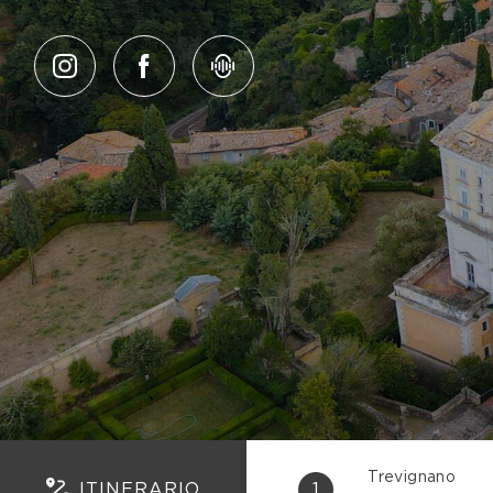
Salta al contenuto
Trevignano
ITINERARIO
1