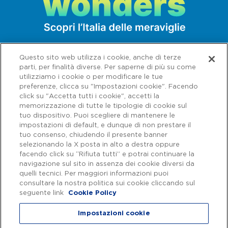
osteriadelborgoantico@gmail.com
borgoanticosteria.it
L'osteria, nata dalla passione di Giulio e
Miriam per la propria terra, è il tempio della
Questo sito web utilizza i cookie, anche di terze
parti, per finalità diverse. Per saperne di più su come
ricerca e dell'equilibrio culinario. Nei piatti
utilizziamo i cookie o per modificare le tue
si trova uno stretto legame tra le origini di
preferenze, clicca su "Impostazioni cookie". Facendo
click su "Accetta tutti i cookie", accetti la
Giulio e le sue esperienze in Brasile. Sono
memorizzazione di tutte le tipologie di cookie sul
tuo dispositivo. Puoi scegliere di mantenere le
proposti un menu à la carte e uno
impostazioni di default, e dunque di non prestare il
degustazione. Miriam è anche sommelier e
tuo consenso, chiudendo il presente banner
selezionando la X posta in alto a destra oppure
può suggerire i giusti abbinamenti tra vino
facendo click su “Rifiuta tutti” e potrai continuare la
e pietanza scelta. Nella stagione estiva si
navigazione sul sito in assenza dei cookie diversi da
Capitale sociale € 622.027.000,00 interamente versato - Codice fiscale e
n. di iscrizione al Registro delle Imprese di Roma 07516911000 | C.C.I.A.A.
quelli tecnici. Per maggiori informazioni puoi
può cenare all'aperto nel grazioso dehors.
Roma n. 1037417 - P.IVA: 07516911000 - Sede Legale: via A. Bergamini, 50
consultare la nostra politica sui cookie cliccando sul
- 00159 Roma | Progetto e realizzazione Autostrade per l'Italia ©
seguente link
Cookie Policy
Autostrade per l'Italia Spa, Tutti i diritti riservati
Dove dormire
Impostazioni cookie
Casal dell'Angelo
Privacy
|
Accessibilità