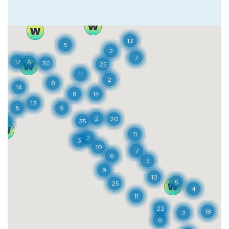
biologiche quali quella di farro; i fratelli
Cifarelli sfornano quotidianamente il
classico grande pane a forma di cornetto,
insieme ad altre specialità quali le cancelle,
taralli aromatizzati al finocchio; Pane &
Pace, forno a legna dalla storia secolare,
sforna pane di grano duro, focacce, taralli e
biscotti con le mandorle. Rientrando in
Puglia, a Laterza il panificio Costantino
prepara un pane del peso di uno-quattro
chili, utilizzando farine locali, lievito madre
e forni alimentati con fascine di legna dei
boschi circostanti; da provare anche la
gustosa focaccia cotta “a terra”, ovvero
direttamente sulla base di pietra del forno.
Ma il Sud è anche pasta e così, risalendo