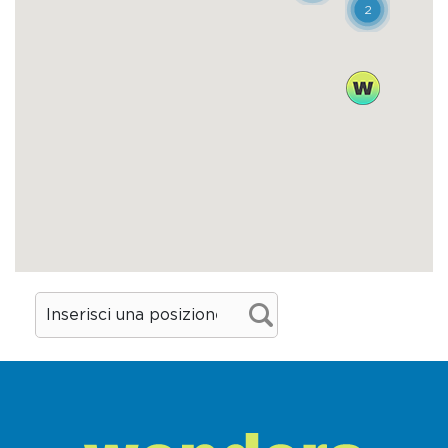
verso Gioia del Colle ecco un pastificio che,
seppure di più recente fondazione (1987),
bene interpreta la tradizione di queste
terre. Temperatura di essiccazione
bassissima e scelta molto attenta della
materia prima fanno sì che la pasta Marella
sia tra le più apprezzate. Accanto ai formati
tradizionali, da provare i lacci e le
festonelle, paste lunghe tirate a mano.
Dove mangiare
Borgo Antico
Corso C.B. Cavour 89 ang. vicolo Spada 62 -
Gioia del Colle (BA)
Tel. 389 8536923