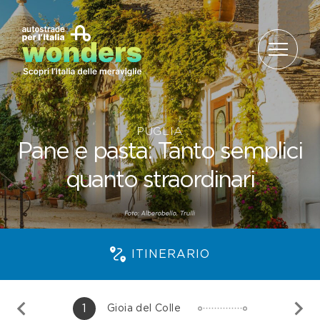
Salta al contenuto
PUGLIA
Pane e pasta: Tanto semplici
quanto straordinari
ITINERARIO
1
Gioia del Colle