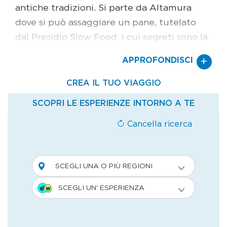
antiche tradizioni. Si parte da Altamura
dove si può assaggiare un pane, tutelato
dal Presidio Slow Food, i cui segreti sono la
semola rimacinata di origine locale, la lunga
+
APPROFONDISCI
lievitazione e la cottura in forno a legna; ha
la forma di cappello a falda larga, crosta
dorata e profumi tostati: presso i tre
indirizzi, oltre all’ottimo pane è possibile
acquistare anche le frise e i taralli sia dolci
sia salati. Stessi profumi si incontrano a
Matera dove diversi artigiani producono
fragranti pani a forma di cornetto dalle
grandi dimensioni. Giovanni De Simmeo, ad
esempio, da anni propone pane con farine
di grano duro e altre farine integrali