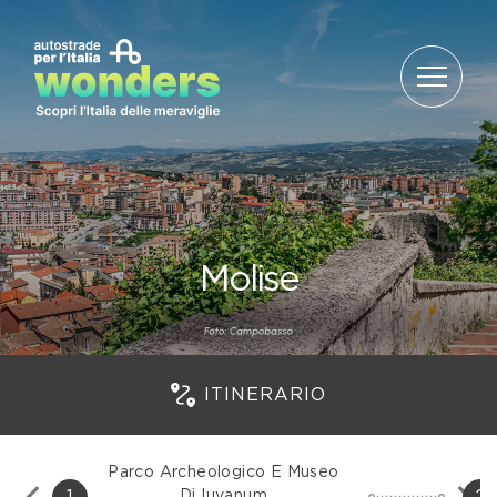
Salta al contenuto
Molise
ITINERARIO
Parco Archeologico E Museo
1
2
Di Iuvanum