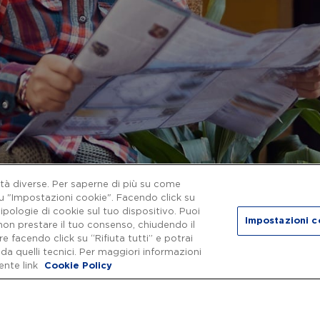
lità diverse. Per saperne di più su come
su "Impostazioni cookie". Facendo click su
ipologie di cookie sul tuo dispositivo. Puoi
Impostazioni c
erienze Wonders
non prestare il tuo consenso, chiudendo il
 facendo click su “Rifiuta tutti” e potrai
 da quelli tecnici. Per maggiori informazioni
ente link
Cookie Policy