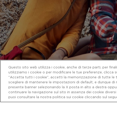
Questo sito web utilizza i cookie, anche di terze parti, per fina
utilizziamo i cookie o per modificare le tue preferenze, clicca 
"Accetta tutti i cookie", accetti la memorizzazione di tutte le t
Ascolta le esp
scegliere di mantenere le impostazioni di default, e dunque di 
presente banner selezionando la X posta in alto a destra oppure
continuare la navigazione sul sito in assenza dei cookie diversi
puoi consultare la nostra politica sui cookie cliccando sul segu