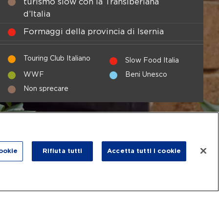
turismo slow con la Transiberiana
d’Italia
Formaggi della provincia di Isernia
Gli oli della provincia di Campobasso
Touring Club Italiano
Slow Food Italia
I grandi vini del piccolo Molise
WWF
Beni Unesco
La via dei tratturi in Molise
Non sprecare
Le Mainarde. Tra montagna e storia
Oasi di Guardiaregia e Campochiaro
Pescopennataro. Dal trekking alla
ciaspolata nei boschi degli abeti
ookie
Rifiuta tutti
Accetta tutti i cookie
bianchi
Sannio. I Sanniti tra Abruzzo e Molise
Sannio: il triangolo delle birre