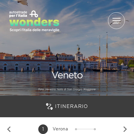
Salta al contenuto
Veneto
ITINERARIO
1
Verona