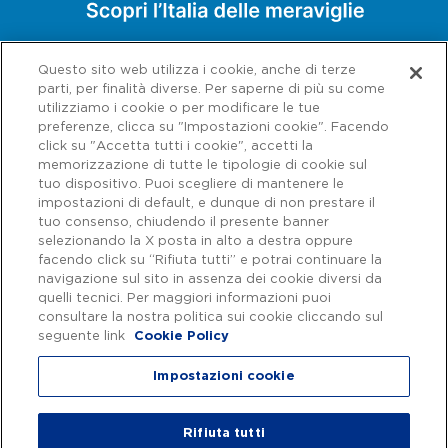
Questo sito web utilizza i cookie, anche di terze
parti, per finalità diverse. Per saperne di più su come
utilizziamo i cookie o per modificare le tue
preferenze, clicca su "Impostazioni cookie". Facendo
click su "Accetta tutti i cookie", accetti la
memorizzazione di tutte le tipologie di cookie sul
tuo dispositivo. Puoi scegliere di mantenere le
impostazioni di default, e dunque di non prestare il
tuo consenso, chiudendo il presente banner
selezionando la X posta in alto a destra oppure
facendo click su “Rifiuta tutti” e potrai continuare la
navigazione sul sito in assenza dei cookie diversi da
Capitale sociale € 622.027.000,00 interamente versato - Codice fiscale e
n. di iscrizione al Registro delle Imprese di Roma 07516911000 | C.C.I.A.A.
quelli tecnici. Per maggiori informazioni puoi
Roma n. 1037417 - P.IVA: 07516911000 - Sede Legale: via A. Bergamini, 50
consultare la nostra politica sui cookie cliccando sul
- 00159 Roma | Progetto e realizzazione Autostrade per l'Italia ©
seguente link
Cookie Policy
Autostrade per l'Italia Spa, Tutti i diritti riservati
Impostazioni cookie
Privacy
|
Accessibilità
Rifiuta tutti