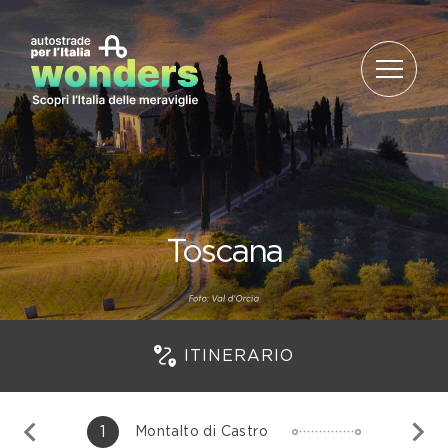
Salta al contenuto
Toscana
ITINERARIO
1
Montalto di Castro