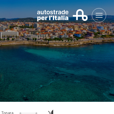
Lago di
4
Tonara