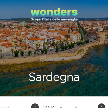
Sardegna
2
3
Desulo