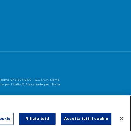
di Roma 07516911000 | C.C.I.A.A. Roma
per l'Italia © Autostrade per l'Italia
ookie
Rifiuta tutti
Accetta tutti i cookie