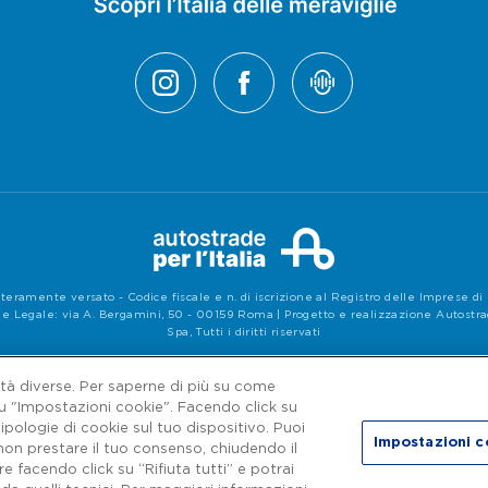
teramente versato - Codice fiscale e n. di iscrizione al Registro delle Imprese 
e Legale: via A. Bergamini, 50 - 00159 Roma | Progetto e realizzazione Autostrade 
Spa, Tutti i diritti riservati
Privacy
|
Accessibilità
lità diverse. Per saperne di più su come
su "Impostazioni cookie". Facendo click su
ipologie di cookie sul tuo dispositivo. Puoi
Impostazioni c
non prestare il tuo consenso, chiudendo il
 facendo click su “Rifiuta tutti” e potrai