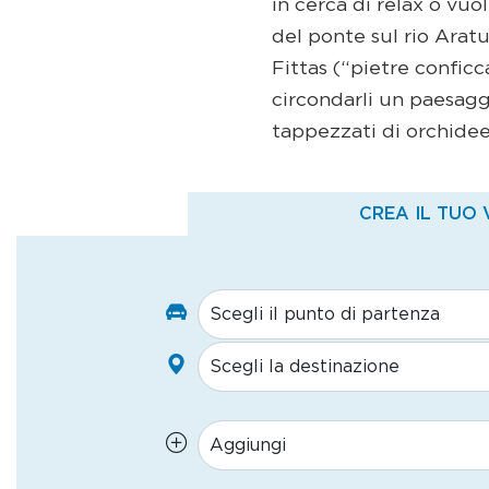
in cerca di relax o vuo
del ponte sul rio Arat
Fittas (“pietre conficca
circondarli un paesagg
tappezzati di orchidee s