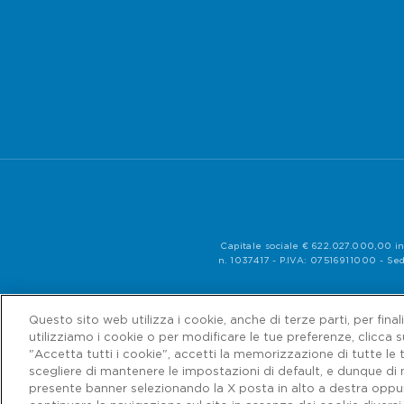
Capitale sociale € 622.027.000,00 in
n. 1037417 - P.IVA: 07516911000 - Sed
Questo sito web utilizza i cookie, anche di terze parti, per fina
utilizziamo i cookie o per modificare le tue preferenze, clicca 
"Accetta tutti i cookie", accetti la memorizzazione di tutte le t
scegliere di mantenere le impostazioni di default, e dunque di 
presente banner selezionando la X posta in alto a destra oppure