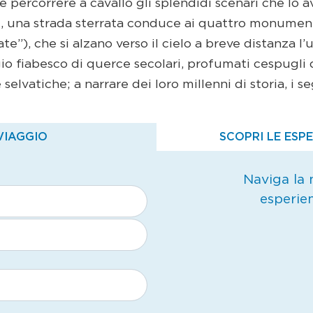
le percorrere a cavallo gli splendidi scenari che lo a
u, una strada sterrata conduce ai quattro monumen
te”), che si alzano verso il cielo a breve distanza l’u
io fiabesco di querce secolari, profumati cespugli d
elvatiche; a narrare dei loro millenni di storia, i seg