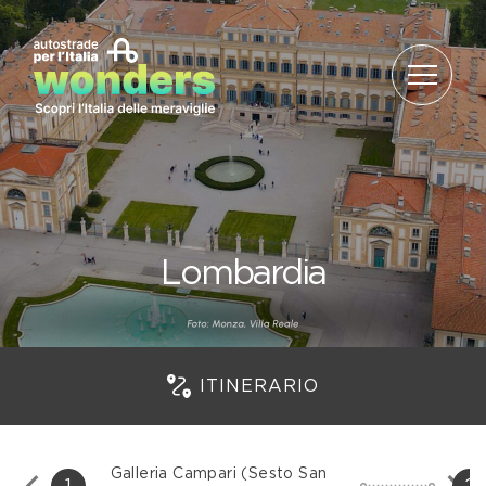
Salta al contenuto
Lombardia
ITINERARIO
Galleria Campari (Sesto San
1
2