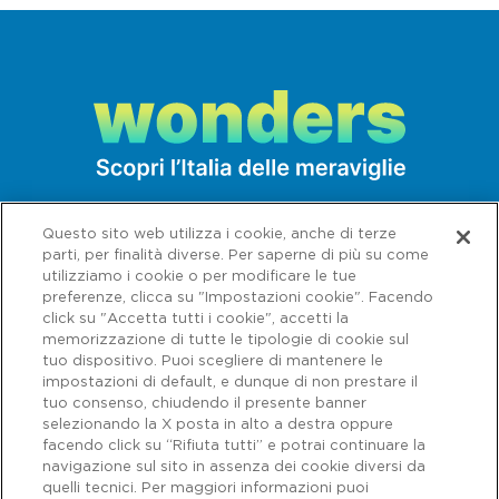
Questo sito web utilizza i cookie, anche di terze
parti, per finalità diverse. Per saperne di più su come
utilizziamo i cookie o per modificare le tue
preferenze, clicca su "Impostazioni cookie". Facendo
click su "Accetta tutti i cookie", accetti la
memorizzazione di tutte le tipologie di cookie sul
tuo dispositivo. Puoi scegliere di mantenere le
impostazioni di default, e dunque di non prestare il
tuo consenso, chiudendo il presente banner
selezionando la X posta in alto a destra oppure
facendo click su “Rifiuta tutti” e potrai continuare la
navigazione sul sito in assenza dei cookie diversi da
Capitale sociale € 622.027.000,00 interamente versato - Codice fiscale e
n. di iscrizione al Registro delle Imprese di Roma 07516911000 | C.C.I.A.A.
quelli tecnici. Per maggiori informazioni puoi