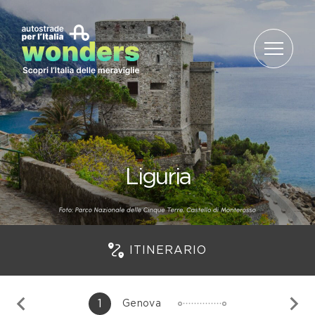
Salta al contenuto
Liguria
ITINERARIO
1
Genova