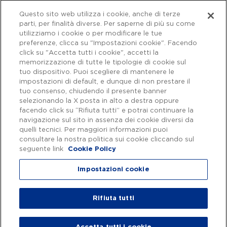
Questo sito web utilizza i cookie, anche di terze
parti, per finalità diverse. Per saperne di più su come
utilizziamo i cookie o per modificare le tue
preferenze, clicca su "Impostazioni cookie". Facendo
click su "Accetta tutti i cookie", accetti la
memorizzazione di tutte le tipologie di cookie sul
tuo dispositivo. Puoi scegliere di mantenere le
impostazioni di default, e dunque di non prestare il
tuo consenso, chiudendo il presente banner
selezionando la X posta in alto a destra oppure
facendo click su “Rifiuta tutti” e potrai continuare la
navigazione sul sito in assenza dei cookie diversi da
Capitale sociale € 622.027.000,00 interamente versato - Codice fiscale e
n. di iscrizione al Registro delle Imprese di Roma 07516911000 | C.C.I.A.A.
quelli tecnici. Per maggiori informazioni puoi
Roma n. 1037417 - P.IVA: 07516911000 - Sede Legale: via A. Bergamini, 50
consultare la nostra politica sui cookie cliccando sul
- 00159 Roma | Progetto e realizzazione Autostrade per l'Italia ©
seguente link
Cookie Policy
Autostrade per l'Italia Spa, Tutti i diritti riservati
Impostazioni cookie
Privacy
|
Accessibilità
Rifiuta tutti