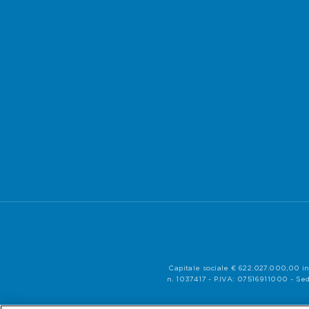
Capitale sociale € 622.027.000,00 in
n. 1037417 - P.IVA: 07516911000 - Sed