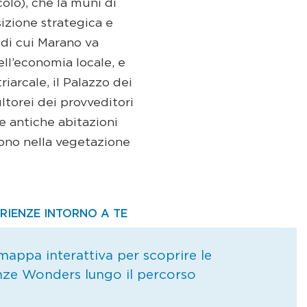
olo), che la munì di
izione strategica e
 di cui Marano va
dell’economia locale, e
iarcale, il Palazzo dei
ultorei dei provveditori
le antiche abitazioni
dono nella vegetazione