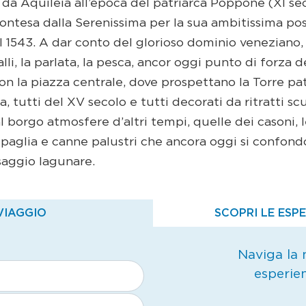
a Aquileia all’epoca del patriarca Poppone (XI sec
contesa dalla Serenissima per la sua ambitissima pos
 1543. A dar conto del glorioso dominio veneziano,
alli, la parlata, la pesca, ancor oggi punto di forza 
on la piazza centrale, dove prospettano la Torre patr
a, tutti del XV secolo e tutti decorati da ritratti sc
al borgo atmosfere d’altri tempi, quelle dei casoni, 
, paglia e canne palustri che ancora oggi si confon
saggio lagunare.