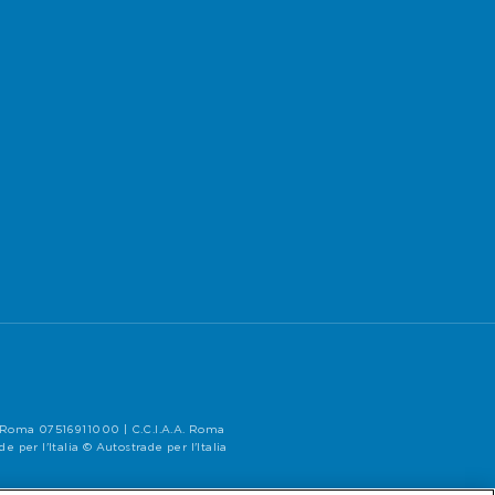
di Roma 07516911000 | C.C.I.A.A. Roma
per l'Italia © Autostrade per l'Italia