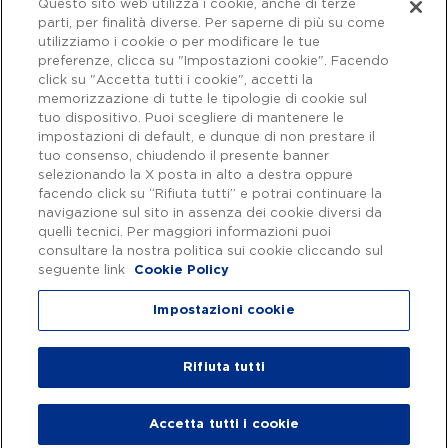
Questo sito web utilizza i cookie, anche di terze
parti, per finalità diverse. Per saperne di più su come
utilizziamo i cookie o per modificare le tue
preferenze, clicca su "Impostazioni cookie". Facendo
click su "Accetta tutti i cookie", accetti la
memorizzazione di tutte le tipologie di cookie sul
tuo dispositivo. Puoi scegliere di mantenere le
impostazioni di default, e dunque di non prestare il
tuo consenso, chiudendo il presente banner
selezionando la X posta in alto a destra oppure
facendo click su “Rifiuta tutti” e potrai continuare la
navigazione sul sito in assenza dei cookie diversi da
Capitale sociale € 622.027.000,00 interamente versato - Codice fiscale e
n. di iscrizione al Registro delle Imprese di Roma 07516911000 | C.C.I.A.A.
quelli tecnici. Per maggiori informazioni puoi
Roma n. 1037417 - P.IVA: 07516911000 - Sede Legale: via A. Bergamini, 50
consultare la nostra politica sui cookie cliccando sul
- 00159 Roma | Progetto e realizzazione Autostrade per l'Italia ©
seguente link
Cookie Policy
Autostrade per l'Italia Spa, Tutti i diritti riservati
Impostazioni cookie
Privacy
|
Accessibilità
Rifiuta tutti
Accetta tutti i cookie