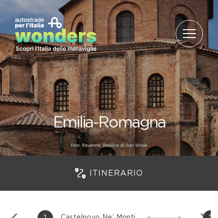
Salta al contenuto
Emilia-Romagna
ITINERARIO
1
2
Castelnovo Ne’ Monti