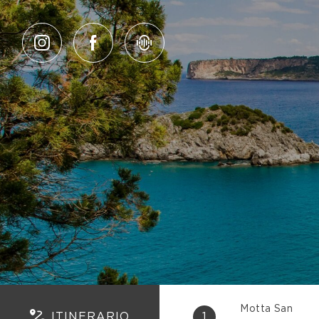
Salta al contenuto
Motta San
ITINERARIO
1