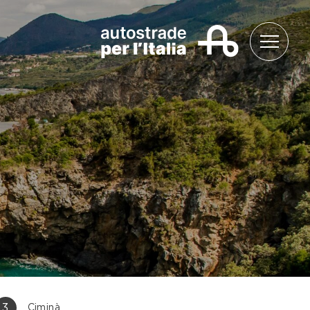
3
Ciminà