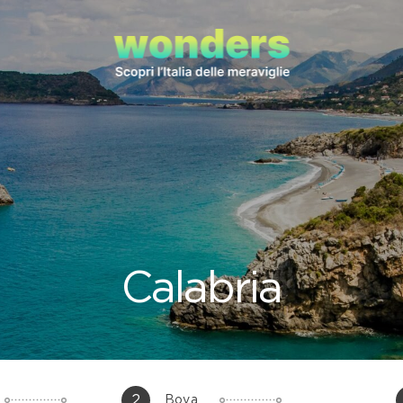
Calabria
2
Bova