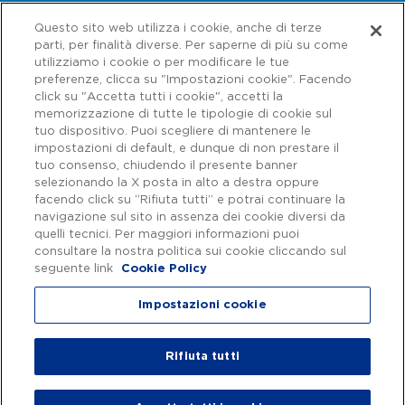
Questo sito web utilizza i cookie, anche di terze
parti, per finalità diverse. Per saperne di più su come
utilizziamo i cookie o per modificare le tue
preferenze, clicca su "Impostazioni cookie". Facendo
click su "Accetta tutti i cookie", accetti la
memorizzazione di tutte le tipologie di cookie sul
tuo dispositivo. Puoi scegliere di mantenere le
impostazioni di default, e dunque di non prestare il
tuo consenso, chiudendo il presente banner
selezionando la X posta in alto a destra oppure
facendo click su “Rifiuta tutti” e potrai continuare la
navigazione sul sito in assenza dei cookie diversi da
Capitale sociale € 622.027.000,00 interamente versato - Codice fiscale e
n. di iscrizione al Registro delle Imprese di Roma 07516911000 | C.C.I.A.A.
quelli tecnici. Per maggiori informazioni puoi
Roma n. 1037417 - P.IVA: 07516911000 - Sede Legale: via A. Bergamini, 50
consultare la nostra politica sui cookie cliccando sul
- 00159 Roma | Progetto e realizzazione Autostrade per l'Italia ©
seguente link
Cookie Policy
Autostrade per l'Italia Spa, Tutti i diritti riservati
Impostazioni cookie
Privacy
|
Accessibilità
Rifiuta tutti