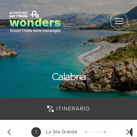
Salta al contenuto
Calabria
ITINERARIO
1
2
La Sila Grande