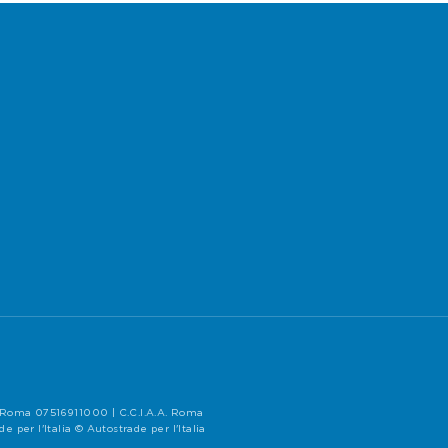
di Roma 07516911000 | C.C.I.A.A. Roma
per l'Italia © Autostrade per l'Italia