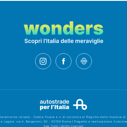
teramente versato - Codice fiscale e n. di iscrizione al Registro delle Imprese 
e Legale: via A. Bergamini, 50 - 00159 Roma | Progetto e realizzazione Autostrade 
Spa, Tutti i diritti riservati