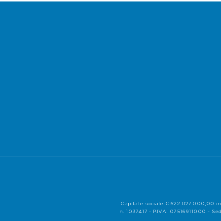
Capitale sociale € 622.027.000,00 in
n. 1037417 - P.IVA: 07516911000 - Sed