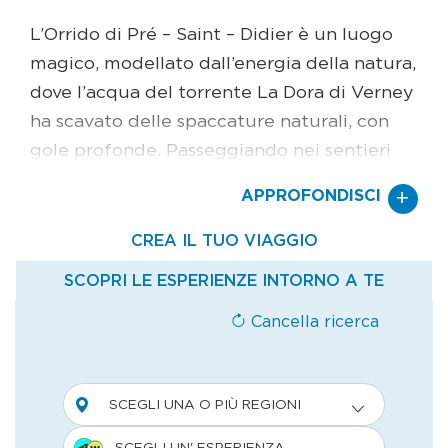
L’Orrido di Pré – Saint – Didier è un luogo
magico, modellato dall’energia della natura,
dove l’acqua del torrente La Dora di Verney
ha scavato delle spaccature naturali, con
gole profonde. Passeggiando nei sentieri
del bosco, per circa mezz’ora, si raggiunge
+
APPROFONDISCI
la passarella a strapiombo sul canyon
dell’Orrido: pesa 45 tonnellate e ha una
portata di due tonnellate a metro
quadrato, pari a circa venti persone alla
volta. Con un pizzico di spirito di avventura,
e senza alcun rischio in termini di sicurezza,
è possibile attraversare il canyon dell’Orrido
utilizzando la zipline, agganciati, con un
cavo d’acciaio, a una carrucola di 130 metri,