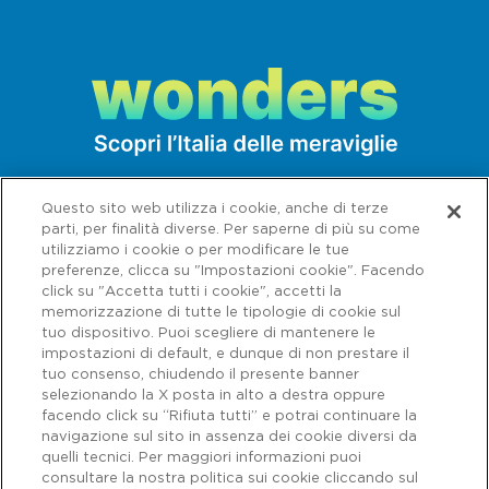
Questo sito web utilizza i cookie, anche di terze
parti, per finalità diverse. Per saperne di più su come
utilizziamo i cookie o per modificare le tue
preferenze, clicca su "Impostazioni cookie". Facendo
click su "Accetta tutti i cookie", accetti la
memorizzazione di tutte le tipologie di cookie sul
tuo dispositivo. Puoi scegliere di mantenere le
impostazioni di default, e dunque di non prestare il
tuo consenso, chiudendo il presente banner
selezionando la X posta in alto a destra oppure
facendo click su “Rifiuta tutti” e potrai continuare la
navigazione sul sito in assenza dei cookie diversi da
Capitale sociale € 622.027.000,00 interamente versato - Codice fiscale e
n. di iscrizione al Registro delle Imprese di Roma 07516911000 | C.C.I.A.A.
quelli tecnici. Per maggiori informazioni puoi
Roma n. 1037417 - P.IVA: 07516911000 - Sede Legale: via A. Bergamini, 50
consultare la nostra politica sui cookie cliccando sul
- 00159 Roma | Progetto e realizzazione Autostrade per l'Italia ©