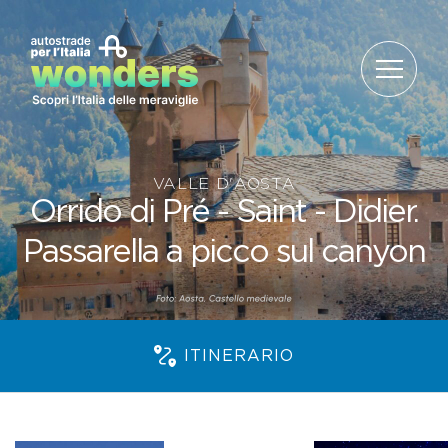
Salta al contenuto
VALLE D'AOSTA
Orrido di Pré - Saint - Didier.
Passarella a picco sul canyon
ITINERARIO