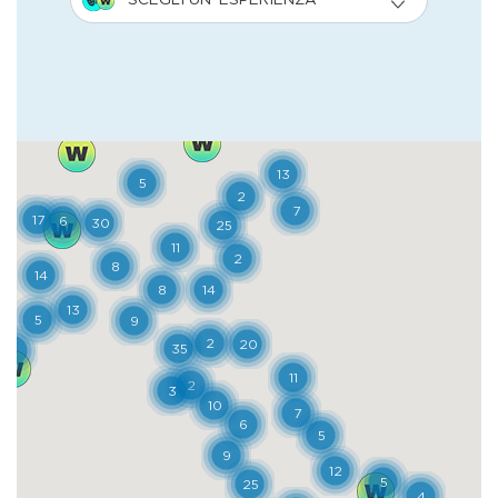
la più alta e la più lunga d’Europa.
Un’esperienza ad alto tasso di adrenalina,
che viene proposta con sette percorsi, di
colori diversi, ai quali corrispondono i vari
gradi di difficoltà. Dopo l’emozione della
passeggiata sospesi nell’aria, vale la pena
raggiungere l’antico Ponte sulla Dora di
Verney, dove si incrociano due sorgenti
termali scavate all’interno di una grotta
artificiale del 1.500. In una sorgente l’acqua
sgorga a 22 gradi, nell’altra a 36 gradi e
alimenta un impianto termale molto antico
e ben attrezzato.