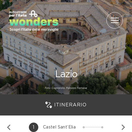
Salta al contenuto
Lazio
ITINERARIO
1
Castel Sant’Elia