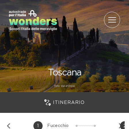
Salta al contenuto
Toscana
ITINERARIO
1
2
Fucecchio