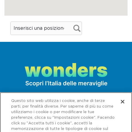
ambiente raccolto e confortevole che fa
sentire subito a proprio agio e il servizio
simpatico e disponibile rende ancora
l'accoglienza più piacevole. Cucina toscana
rivista in chiave contemporanea proposta in
menu stagionali. La carta dei vini propone
una buona scelta di etichette. Da
settembre a fine giugno il locale chiude
mercoledì e domenica a pranzo.
Pepenero
Piazza del Duomo 4 - San Miniato (PI)
Tel. 0571 520282 - 346 7490241
Questo sito web utilizza i cookie, anche di terze
parti, per finalità diverse. Per saperne di più su come
info@pepenerocucina.it
utilizziamo i cookie o per modificare le tue
preferenze, clicca su "Impostazioni cookie". Facendo
pepenerocucina.it
click su "Accetta tutti i cookie", accetti la
Il ristorante si trova in piazza del Duomo, in
memorizzazione di tutte le tipologie di cookie sul