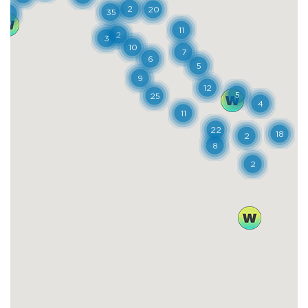
perfettamente segnalato per i
camminatori. Può valere la pena, quindi,
affrontare un tratto dell’antica via a piedi,
come per secoli hanno fatto i pellegrini
romei, oltre ai viandanti, ai militari e ai
mercanti che hanno portato la ricchezza e
la prosperità in questa porzione di Toscana.
Dove mangiare
Papaveri e Papere
Via Dalmazia 159/D - San Miniato (PI)
Tel. 0571 409422
info@papaveriepaolo.com
papaveriepaolo.com
Lo chef Paolo Fiaschi ha creato un