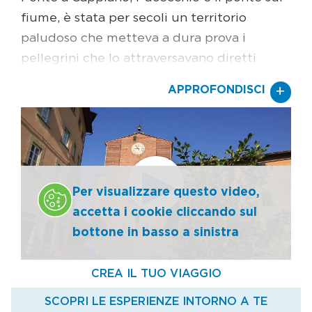
fiume, è stata per secoli un territorio
paludoso che metteva a dura prova i
pellegrini che lo attraversavano diretti
verso sud. Oggi, dopo le bonifiche, le
+
APPROFONDISCI
criticità del passato sono un ricordo e
percorrere queste terre significa
attraversare frazioni e antichi comuni, come
appunto Ponte a Cappiano e Fucecchio –
quest’ultimo fu il paese natale di Indro
Per visualizzare questo video,
Montanelli –, prima di intraprendere la salita
accetta i cookie cliccando sul
verso San Miniato. Costruito su un colle,
bottone in basso a sinistra
l’antico borgo dominava il corso del fiume
ed era la chiave per il controllo della
Valdelsa, lungo cui la Via Francigena
correva verso sud in direzione di