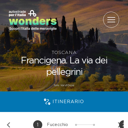
Salta al contenuto
TOSCANA
Francigena. La via dei
pellegrini
ITINERARIO
1
2
Fucecchio