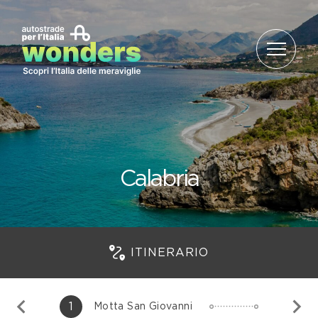
Salta al contenuto
Calabria
ITINERARIO
1
Motta San Giovanni