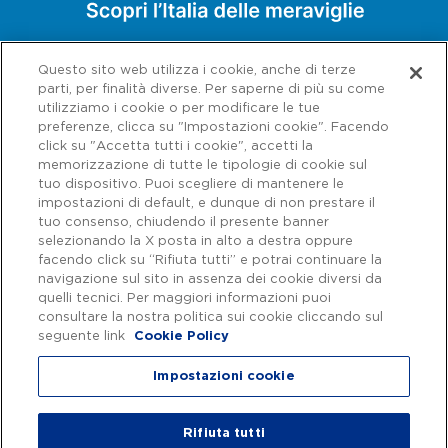
Questo sito web utilizza i cookie, anche di terze
parti, per finalità diverse. Per saperne di più su come
utilizziamo i cookie o per modificare le tue
preferenze, clicca su "Impostazioni cookie". Facendo
click su "Accetta tutti i cookie", accetti la
memorizzazione di tutte le tipologie di cookie sul
tuo dispositivo. Puoi scegliere di mantenere le
impostazioni di default, e dunque di non prestare il
tuo consenso, chiudendo il presente banner
selezionando la X posta in alto a destra oppure
facendo click su “Rifiuta tutti” e potrai continuare la
navigazione sul sito in assenza dei cookie diversi da
Capitale sociale € 622.027.000,00 interamente versato - Codice fiscale e
n. di iscrizione al Registro delle Imprese di Roma 07516911000 | C.C.I.A.A.
quelli tecnici. Per maggiori informazioni puoi
Roma n. 1037417 - P.IVA: 07516911000 - Sede Legale: via A. Bergamini, 50
consultare la nostra politica sui cookie cliccando sul
- 00159 Roma | Progetto e realizzazione Autostrade per l'Italia ©
seguente link
Cookie Policy
Autostrade per l'Italia Spa, Tutti i diritti riservati
Impostazioni cookie
Privacy
|
Accessibilità
Rifiuta tutti