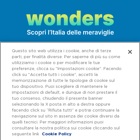
Questo sito web utilizza i cookie, anche di terze
parti, per finalità diverse. Per saperne di più su come
utilizziamo i cookie o per modificare le tue
preferenze, clicca su "Impostazioni cookie". Facendo
click su "Accetta tutti i cookie", accetti la
memorizzazione di tutte le tipologie di cookie sul
tuo dispositivo. Puoi scegliere di mantenere le
impostazioni di default, e dunque di non prestare il
tuo consenso, chiudendo il presente banner
selezionando la X posta in alto a destra oppure
facendo click su “Rifiuta tutti” e potrai continuare la
navigazione sul sito in assenza dei cookie diversi da
Capitale sociale € 622.027.000,00 interamente versato - Codice fiscale e
n. di iscrizione al Registro delle Imprese di Roma 07516911000 | C.C.I.A.A.
quelli tecnici. Per maggiori informazioni puoi
Roma n. 1037417 - P.IVA: 07516911000 - Sede Legale: via A. Bergamini, 50
consultare la nostra politica sui cookie cliccando sul
- 00159 Roma | Progetto e realizzazione Autostrade per l'Italia ©
seguente link
Cookie Policy
Autostrade per l'Italia Spa, Tutti i diritti riservati