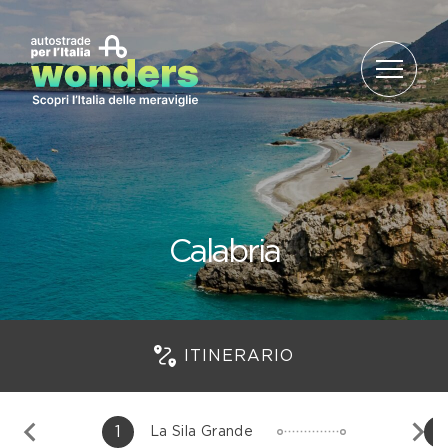
Salta al contenuto
Calabria
ITINERARIO
1
2
La Sila Grande