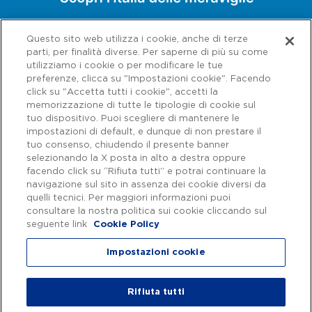
roccia (spinechile nel dialetto locale), si
trova il rustico resort dove lo sguardo si
Questo sito web utilizza i cookie, anche di terze
parti, per finalità diverse. Per saperne di più su come
perde nel magnifico panorama che domina
utilizziamo i cookie o per modificare le tue
l’immensa valle, arrivando a scorgere
preferenze, clicca su "Impostazioni cookie". Facendo
click su "Accetta tutti i cookie", accetti la
perfino la laguna, nelle giornate limpide e
memorizzazione di tutte le tipologie di cookie sul
tuo dispositivo. Puoi scegliere di mantenere le
serene. In questo luogo un po' fuori dal
impostazioni di default, e dunque di non prestare il
mondo Corrado Fasolato, insieme alla
tuo consenso, chiudendo il presente banner
selezionando la X posta in alto a destra oppure
moglie Paola Bagotto, hanno aperto il loro
facendo click su “Rifiuta tutti” e potrai continuare la
ristorante di pochi coperti e una saletta
navigazione sul sito in assenza dei cookie diversi da
Capitale sociale € 622.027.000,00 interamente versato - Codice fiscale e
n. di iscrizione al Registro delle Imprese di Roma 07516911000 | C.C.I.A.A.
quelli tecnici. Per maggiori informazioni puoi
intima e raccolta. Quella di Corrado è una
Roma n. 1037417 - P.IVA: 07516911000 - Sede Legale: via A. Bergamini, 50
consultare la nostra politica sui cookie cliccando sul
- 00159 Roma | Progetto e realizzazione Autostrade per l'Italia ©
cucina del territorio, che sa essere d’autore
seguente link
Cookie Policy
Autostrade per l'Italia Spa, Tutti i diritti riservati
creativa gourmet, coniugando elementi di
Impostazioni cookie
terra e di mare. In sala c'è tutta la
Privacy
|
Accessibilità
professionalità di Paola che propone anche
Rifiuta tutti
il vino giusto in abbinamento alle pietanze.