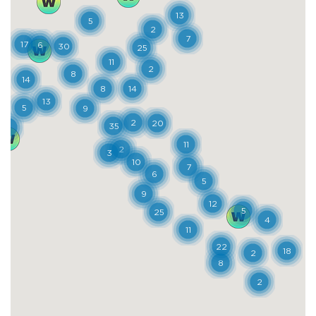
Schio, nella Fabbrica Saccardo e
soprattutto nell’area ex Lanerossi, con la
Fab-brica Alta, l’affascinante Giardino
Jacquard per lo svago dei dipendenti e il
vici-no quartiere operaio, con le sue
architetture funzionali e curate. E succede
a Val-dagno, nella Città Sociale voluta dal
conte Marzotto a partire dagli anni Venti
del Novecento e ancora visitabile: una città
nella città pensata per creare una dimen-
sione unica e comunitaria di lavoro e vita
che accogliesse operai, dirigenti e im-
piegati in un esperimento inedito per quei
tempi. Tutti luoghi che nel tempo han-no
avuto sorti diverse ma hanno mantenuto
intatto il loro fascino: alcuni sono rimasti