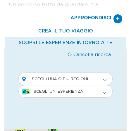
Un percorso tutto da guardare, tra
architetture industriali e civili che hanno
+
APPROFONDISCI
segnato un’epoca con la loro carica
innovativa. Dalla Filanda Corielli a Malo, che
oggi ospita un interessante Museo dell’Arte
serica e laterizia, all’archeologia industriale
di Schio e Valdagno: non solo macchinari,
ciminiere e spazi per la produttività ma
anche spazi pensati per i lavoratori, che
nell’ideale avrebbero lavorato meglio se
inseriti in un contesto armonioso e a misura
d’uomo. È così che da metà Ottocento in
poi attorno alle fabbriche della zona na-
scono anche teatri e piscine, scuole e
biblioteche, giardini e alloggi. Succede a