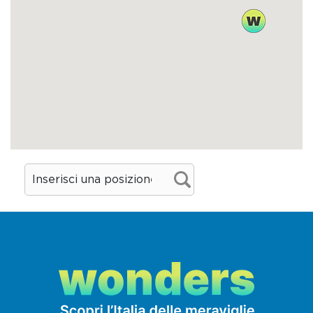
abitati e vivi, come a Valdagno, altri si sono
rivitalizzati accogliendo crea-tivi e artigiani
come la Fabbrica Saccardo o si sono fatti
custodi di una memoria produttiva e
storica come a Malo. Altri, come la Fabbrica
Alta, si stagliano silen-ziosi come in un
fermo immagine di un passato perduto.
Dove mangiare
Spinechile
Località Tretto contrà Pacche 2 - Schio
(VI)
Tel. 0445 1690107
spinechileresort.com
Là in cima, aggrappato a uno spigolo di