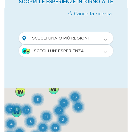
delle antiche Pievi, ognuna delle quali
controllava un ampio territorio, con i suoi
fedeli, i suoi possedimenti e le sue piccole
cappelle campestri. Seguire questo
percorso collinare – tracciato ideale anche
per chi decida di affrontarlo in bicicletta –
significa addentrarsi completamente nel
paesaggio toscano, con i suoi colori e
profumi, le piccole fattorie e le aziende
specializzate nella produzione del vino. Con
qualche sosta nelle navate scure e fresche
delle Pievi dell’antichità, dove sentire il
soffio della storia, che qui ha lasciato
affreschi e capitelli, portici solitari e absidi
elaborate. Tappe fondamentali e ben
tangibili di una delle strade più importanti