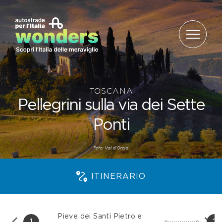
Salta al contenuto
TOSCANA
Pellegrini sulla via dei Sette
Ponti
ITINERARIO
Pieve dei Santi Pietro e
1
2