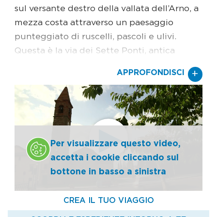
sul versante destro della vallata dell’Arno, a
mezza costa attraverso un paesaggio
punteggiato di ruscelli, pascoli e ulivi.
Questa è la via dei Sette Ponti, antica
strada etrusca che collegava l’area di
+
APPROFONDISCI
Firenze con Arezzo e che anche i Romani
vollero utilizzare come via di
comunicazione commerciale. Anche se il
traffico di oggi corre sul fondovalle,
bastano pochi chilometri lungo le curve
Per visualizzare questo video,
della strada per raggiungere un percorso
accetta i cookie cliccando sul
che durante il Medioevo fu il più
bottone in basso a sinistra
importante della zona. A segnare i paesi e
gli insediamenti, tra i campi oppure ai
margini dei borghi, ecco le sagome scure