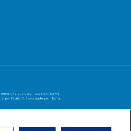
di Roma 07516911000 | C.C.I.A.A. Roma
per l'Italia © Autostrade per l'Italia