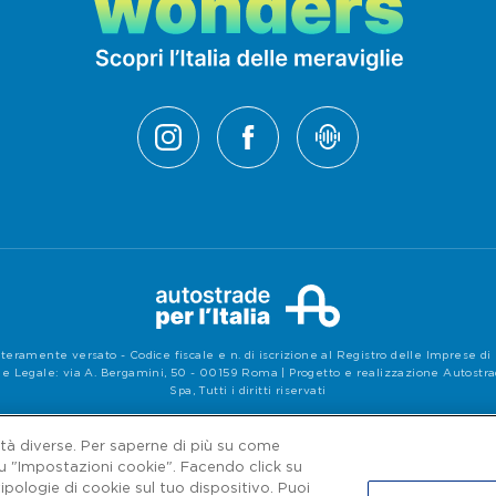
teramente versato - Codice fiscale e n. di iscrizione al Registro delle Imprese 
e Legale: via A. Bergamini, 50 - 00159 Roma | Progetto e realizzazione Autostrade 
Spa, Tutti i diritti riservati
Privacy
|
Accessibilità
lità diverse. Per saperne di più su come
su "Impostazioni cookie". Facendo click su
ipologie di cookie sul tuo dispositivo. Puoi