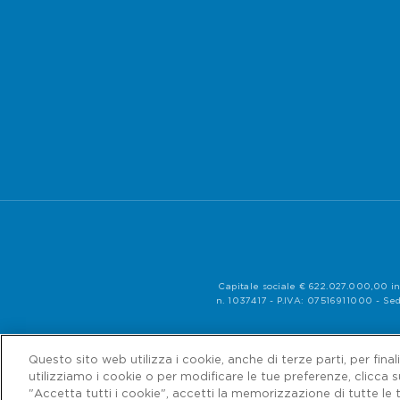
Capitale sociale € 622.027.000,00 in
n. 1037417 - P.IVA: 07516911000 - Sed
Questo sito web utilizza i cookie, anche di terze parti, per fina
utilizziamo i cookie o per modificare le tue preferenze, clicca 
"Accetta tutti i cookie", accetti la memorizzazione di tutte le t