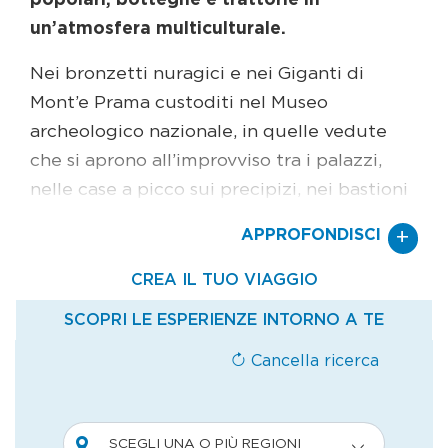
popolari, botteghe e trattorie in
un’atmosfera multiculturale.
Nei bronzetti nuragici e nei Giganti di
Mont’e Prama custoditi nel Museo
archeologico nazionale, in quelle vedute
che si aprono all’improvviso tra i palazzi,
nelle case a picco sui precipizi, nei bastioni
inondati di luce dorata, nello specchio
+
APPROFONDISCI
lucido delle saline: in tutti questi elementi
si percepisce l’anima mediterranea di
Cagliari. Dal Bastione di Saint Remy
conviene salire subito al Castello, il
quartiere più nobile e denso di memorie
storiche, con le viuzze fiancheggiate da
palazzi dal fascino romantico, i segni delle