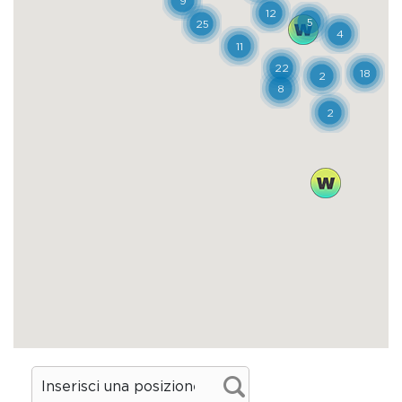
piemontesi… Il trekking urbano può
concludersi alla Marina, tra i vicoli medievali
simili a quelli di altre città marinare come
Genova, e la Cagliari sabauda, con gli
austeri palazzi di via Roma e largo Carlo
Felice, e il monumentale municipio
neogotico che sembra appartenere ad altre
latitudini.
Dove mangiare
Sa Schironada
Via L. Baylle 39 - Cagliari (CA)
Tel. 070 680570
saschironada@hotmail.it
ristorantesaschironada.it