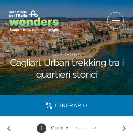
Salta al contenuto
SARDEGNA
Cagliari. Urban trekking tra i
quartieri storici
ITINERARIO
1
Castello