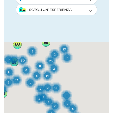
bombe dell’ultimo conflitto mondiale e le
storie sacre mirabilmente narrate da
maestro Guglielmo sui pulpiti della
Cattedrale. Nella Cittadella dei Musei, i
tesori archeologici sono preludio alle
pitture cinquecentesche racchiuse nella
Pinacoteca e ad altre tre interessantissime
raccolte dedicate alle cere anatomiche, alle
tradizioni sarde e all’arte orientale. Ci si
perde poi volentieri nei quartieri di
Stampace, a ovest di Castello, e di Villanova,
a est, tra luoghi di culto e millenarie
stratificazioni architettoniche, case basse e
pittoresche. Una sequela di dominazioni ha
lasciato dappertutto tracce consistenti:
fenici, cartaginesi, romani, pisani, spagnoli,