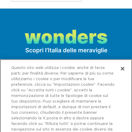
Locale di cucina tipica regionale
caratterizzato da un'atmosfera autentica e
pezzi di arredamento tradizionale. Si
possono gustare il maialetto sardo e tutte
le paste farcite, culurgiones, ravioli,
malloreddus, ma anche pesce; il tutto
accompagnato da gustosi contorni. Ottimo
per immergersi nel clima isolano.
Questo sito web utilizza i cookie, anche di terze
parti, per finalità diverse. Per saperne di più su come
utilizziamo i cookie o per modificare le tue
Trattoria Deidda
preferenze, clicca su "Impostazioni cookie". Facendo
Via Sardegna 100 - Cagliari (CA)
click su "Accetta tutti i cookie", accetti la
memorizzazione di tutte le tipologie di cookie sul
Tel. 070 663668 - 338 3282567
tuo dispositivo. Puoi scegliere di mantenere le
www.facebook.com/trattoriadeidda
impostazioni di default, e dunque di non prestare il
tuo consenso, chiudendo il presente banner
La tipica trattoria cagliaritana a carattere
selezionando la X posta in alto a destra oppure
familiare, che propone piatti tipici della
facendo click su “Rifiuta tutti” e potrai continuare la
navigazione sul sito in assenza dei cookie diversi da
Capitale sociale € 622.027.000,00 interamente versato - Codice fiscale e