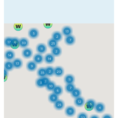
superficie invece ci sono la bellezza
sfacciata di luoghi sacri come la basilica di
S. Maria della Sanità e quella di S. Severo,
l’architettura magnifica del palazzo dello
Spagnolo e del palazzo Sanfelice. È stato
doveroso, per padre Antonio Loffredo,
tenere insieme gli opposti: nel 2004,
facendo rete tra gli abitanti del quartiere e
dando vita a cooperative e associazioni, ha
trasformato gradualmente la zona in un
centro di fermento culturale e sociale
ancora in crescita. Fertile terreno
di sperimentazione artistica, il rione Sanità
ha accolto e accoglie tuttora tra i suoi
secolari vicoli lo sguardo contemporaneo di