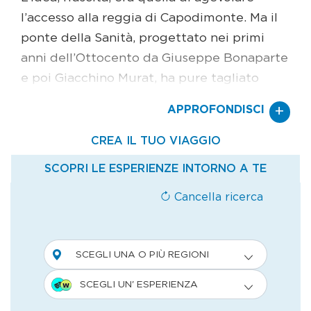
l’accesso alla reggia di Capodimonte. Ma il
ponte della Sanità, progettato nei primi
anni dell’Ottocento da Giuseppe Bonaparte
e poi Giacchino Murat, ha pure tagliato
fuori dal resto di Napoli il rione, diventato
+
APPROFONDISCI
una periferia al centro della città. Proibito
per anni, ne parlano i fatti di cronaca,
sembrava impossibile emergere dalle sue
viscere. Eppure il quartiere è sempre stato
scrigno di bellezze. Sotto queste strade
malridotte sono rimasti nascosti per troppo
tempo i tesori delle catacombe. Cunicoli,
pietre, affreschi e mosaici, altari. Complessi
monumentali di grande valore
archeologico, storico e religioso. In