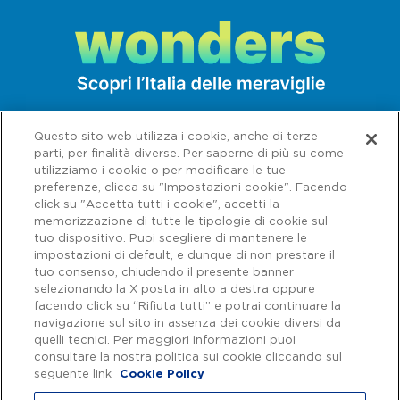
Bosoletti, sulla facciata dell’associazione La
Tenda in via Sanità ha realizzato
Speranza
Nascosta
, un’immagine in negativo visibile
solo invertendo i colori con un’app di
fotoritocco. L’autore è lo stesso che ha
Questo sito web utilizza i cookie, anche di terze
messo mano alla parete della basilica di S.
parti, per finalità diverse. Per saperne di più su come
Maria della Sanità su cui spicca l’opera
utilizziamo i cookie o per modificare le tue
preferenze, clicca su "Impostazioni cookie". Facendo
Resis-ti-amo
, storia d’amore e resilienza di
click su "Accetta tutti i cookie", accetti la
due giovani del quartiere. Di fronte alla
memorizzazione di tutte le tipologie di cookie sul
tuo dispositivo. Puoi scegliere di mantenere le
basilica, Tono Cruz ha firmato l’opera
Luce
,
impostazioni di default, e dunque di non prestare il
che ritrae i volti dei bambini del quartiere
tuo consenso, chiudendo il presente banner
selezionando la X posta in alto a destra oppure
dentro un fascio di luce a occhio di bue.
facendo click su “Rifiuta tutti” e potrai continuare la
Dello stesso è la rappresentazione di
Totò e
navigazione sul sito in assenza dei cookie diversi da
Capitale sociale € 622.027.000,00 interamente versato - Codice fiscale e
n. di iscrizione al Registro delle Imprese di Roma 07516911000 | C.C.I.A.A.
quelli tecnici. Per maggiori informazioni puoi
Peppino
ne
La banda degli onesti
. Sulla
Roma n. 1037417 - P.IVA: 07516911000 - Sede Legale: via A. Bergamini, 50
consultare la nostra politica sui cookie cliccando sul
- 00159 Roma | Progetto e realizzazione Autostrade per l'Italia ©
seguente link
Cookie Policy
parete che affianca la facciata della basilica
Autostrade per l'Italia Spa, Tutti i diritti riservati