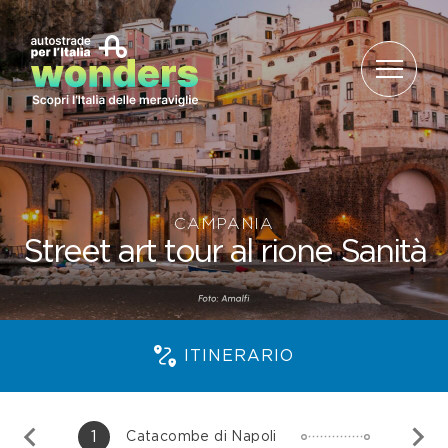
Salta al contenuto
CAMPANIA
Street art tour al rione Sanità
ITINERARIO
1
Catacombe di Napoli