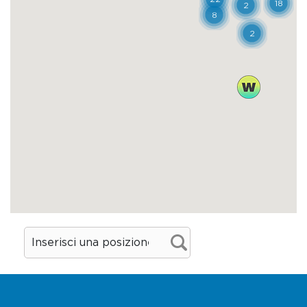
numerosi artisti. Un laboratorio aperto
soprattutto ad alcuni tra i più famosi street
artist al mondo considerati bandiere di una
rivoluzione silenziosa che ha coinvolto gran
parte della comunità locale, che a sua volta
ha accolto questi interventi con favore e si
è aperta positivamente al cambiamento.
Così il rione ha cambiato i connotati.
Dall’ingresso del quartiere a ridosso del
ponte della Sanità a piazza Cavour, ogni
angolo e ogni vicolo svelano opere più o
meno colorate che invitano alla riflessione.
Il filippino Jerico Cabrera ha dipinto
l’ascensore del ponte con il murale
Tieneme
ca’ te tengo
, che ritrae due giovani stretti in
un abbraccio. L’argentino Francisco