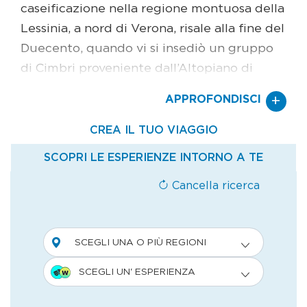
caseificazione nella regione montuosa della
Lessinia, a nord di Verona, risale alla fine del
Duecento, quando vi si insediò un gruppo
di Cimbri proveniente dall’Altopiano di
Asiago. Oggi il formaggio vaccino più noto
+
APPROFONDISCI
di queste terre è il monte veronese, che ha
ottenuto la Dop nel 1996. La denominazione
è stata concessa per due tipologie: a latte
intero e d’allevo, entrambi a pasta
semicotta. Il primo è consumato più fresco,
quello d’allevo, invece, è prodotto con latte
parzialmente scremato. La stagionatura si
protrae per un minimo di 90 giorni, se il
formaggio è usato da tavola, e per un
minimo di 6 mesi (che possono arrivare
anche a 2 anni nello stravecchio) se il