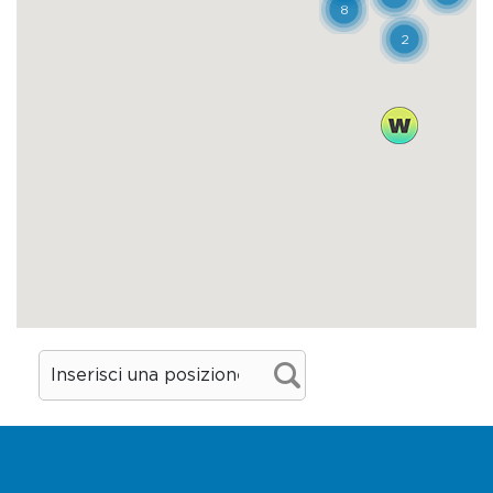
particolare con la quale si realizza una
confettura che si abbina perfettamente al
monte veronese. Al momento della
raccolta, le pere, medio-piccole, hanno una
colorazione di fondo verde e un leggero
sovracolore rosso, la polpa bianca è
granulosa. Tuttavia, per essere consumate,
devono subire un processo di
ammezzimento, ovvero un procedimento di
maturazione per circa un mese in un luogo
asciutto e buio, che ne determina un
cambiamento di consistenza, colore e
sapore e le rende appetibili. La buccia
assume un colore marrone scuro, come la
polpa, la quale però rimane consistente.