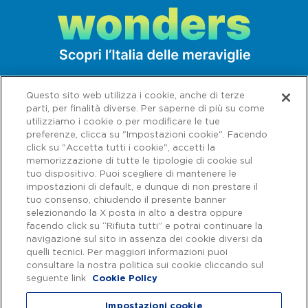
Spostandosi nella parte alta del comune di
Marano di Valpolicella, si può ammirare un
pero misso – detto pero Marchesini, dal
cognome del proprietario del fondo –
inserito fra i Patriarchi Vegetali d’Italia
Questo sito web utilizza i cookie, anche di terze
perchè la sua età supera i 200 anni. Presso
parti, per finalità diverse. Per saperne di più su come
l’Antica Osteria della Valpolicella, è infine
utilizziamo i cookie o per modificare le tue
preferenze, clicca su "Impostazioni cookie". Facendo
possibile gustare, fra le tante pietanze,
click su "Accetta tutti i cookie", accetti la
l’uovo su fonduta di monte veronese, i
memorizzazione di tutte le tipologie di cookie sul
tuo dispositivo. Puoi scegliere di mantenere le
fusilli con crema di peperoni e monte
impostazioni di default, e dunque di non prestare il
veronese stravecchio nonché una
tuo consenso, chiudendo il presente banner
selezionando la X posta in alto a destra oppure
degustazione di diverse stagionature di
facendo click su “Rifiuta tutti” e potrai continuare la
questo eccellente formaggio.
navigazione sul sito in assenza dei cookie diversi da
Capitale sociale € 622.027.000,00 interamente versato - Codice fiscale e
n. di iscrizione al Registro delle Imprese di Roma 07516911000 | C.C.I.A.A.
quelli tecnici. Per maggiori informazioni puoi
Roma n. 1037417 - P.IVA: 07516911000 - Sede Legale: via A. Bergamini, 50
consultare la nostra politica sui cookie cliccando sul
- 00159 Roma | Progetto e realizzazione Autostrade per l'Italia ©
seguente link
Cookie Policy
Autostrade per l'Italia Spa, Tutti i diritti riservati
Impostazioni cookie