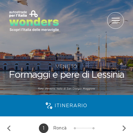
Salta al contenuto
VENETO
Formaggi e pere di Lessinia
ITINERARIO
1
Roncà