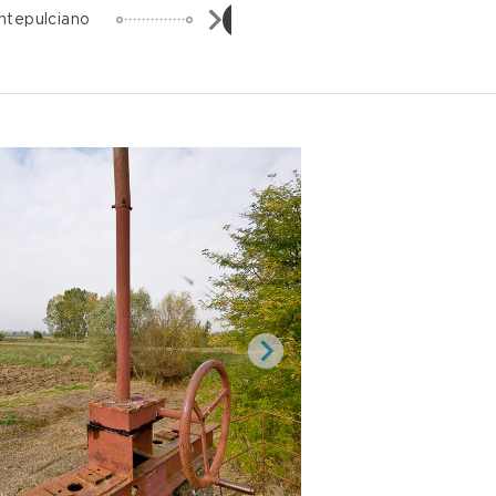
Castiglion
4
ntepulciano
Fiorentino