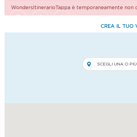
WondersItinerarioTappa è temporaneamente non di
Salta al contenuto