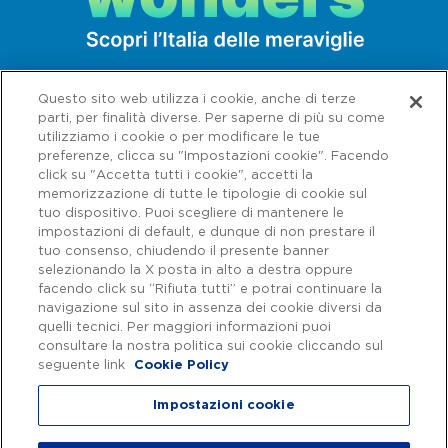
Questo sito web utilizza i cookie, anche di terze
parti, per finalità diverse. Per saperne di più su come
utilizziamo i cookie o per modificare le tue
preferenze, clicca su "Impostazioni cookie". Facendo
click su "Accetta tutti i cookie", accetti la
memorizzazione di tutte le tipologie di cookie sul
tuo dispositivo. Puoi scegliere di mantenere le
impostazioni di default, e dunque di non prestare il
tuo consenso, chiudendo il presente banner
selezionando la X posta in alto a destra oppure
facendo click su “Rifiuta tutti” e potrai continuare la
navigazione sul sito in assenza dei cookie diversi da
Capitale sociale € 622.027.000,00 interamente versato - Codice fiscale e
n. di iscrizione al Registro delle Imprese di Roma 07516911000 | C.C.I.A.A.
quelli tecnici. Per maggiori informazioni puoi
Roma n. 1037417 - P.IVA: 07516911000 - Sede Legale: via A. Bergamini, 50
consultare la nostra politica sui cookie cliccando sul
- 00159 Roma | Progetto e realizzazione Autostrade per l'Italia ©
seguente link
Cookie Policy
Autostrade per l'Italia Spa, Tutti i diritti riservati
Impostazioni cookie
Privacy
|
Accessibilità