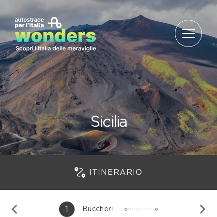
Salta al contenuto
Sicilia
ITINERARIO
1
Buccheri