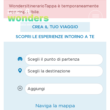
WondersItinerarioTappa è temporaneamente
Salta al contenuto
non disponibile.