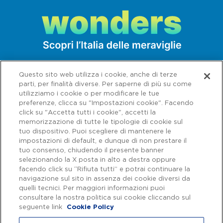
Questo sito web utilizza i cookie, anche di terze
parti, per finalità diverse. Per saperne di più su come
utilizziamo i cookie o per modificare le tue
preferenze, clicca su "Impostazioni cookie". Facendo
click su "Accetta tutti i cookie", accetti la
memorizzazione di tutte le tipologie di cookie sul
tuo dispositivo. Puoi scegliere di mantenere le
impostazioni di default, e dunque di non prestare il
tuo consenso, chiudendo il presente banner
selezionando la X posta in alto a destra oppure
facendo click su “Rifiuta tutti” e potrai continuare la
navigazione sul sito in assenza dei cookie diversi da
Capitale sociale € 622.027.000,00 interamente versato - Codice fiscale e
n. di iscrizione al Registro delle Imprese di Roma 07516911000 | C.C.I.A.A.
quelli tecnici. Per maggiori informazioni puoi
Roma n. 1037417 - P.IVA: 07516911000 - Sede Legale: via A. Bergamini, 50
consultare la nostra politica sui cookie cliccando sul
- 00159 Roma | Progetto e realizzazione Autostrade per l'Italia ©
seguente link
Cookie Policy
Autostrade per l'Italia Spa, Tutti i diritti riservati