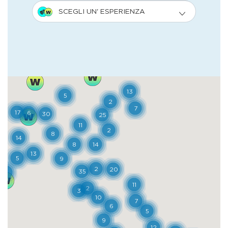
di Filippo Massimo Lancellotti, che gli diede
l’aspetto che si può osservare oggi. La
ricostruzione richiese oltre trent’anni, non
stravolse la struttura originaria ma riuscì a
sintetizzare molti stili architettonici.
Queste architetture composite si ritrovano
già subito dopo l’accesso, nel primo cortile
con la scenografica quinta delle due torri
merlate, poi nel secondo cortile col giardino
romantico e quello all’italiana e nei
curatissimi ambienti interni. Infine si scopre
la cappella, che rappresenta il momento
culminante dell’eclettismo dell’intera
struttura, dalla facciata neoromanica al
colonnato neoclassico, fino al catino
absidale di chiara ispirazione bizantina. Il