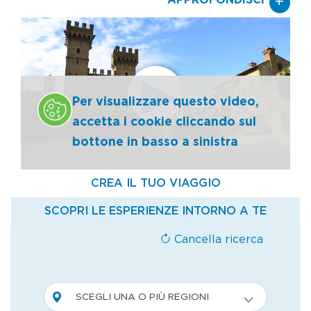
+
APPROFONDISCI
arrivare alle forme della vera montagna. Il
centro di Lauro deve proprio a questa sua
posizione lo splendore che le sue terre
conobbero nei secoli passati e di cui
rimangono alcune testimonianze. Ma, nella
Per visualizzare questo video,
zona, l’elemento che più di tutti lascia
accetta i cookie cliccando sul
senza fiato è senza dubbio il Castello
bottone in basso a sinistra
Lancellotti, sorto in epoca longobarda e
passato di mano in mano tra le famiglie che
dominarono la terra di Lauro, fino appunto
ai Lancellotti, che lo acquistarono nel
Seicento. Il maniero fu devastato da un
incendio nel 1799 e cadde in abbandono per
quasi un secolo, fino al 1870, quando venne
avviata una ricostruzione radicale per mano