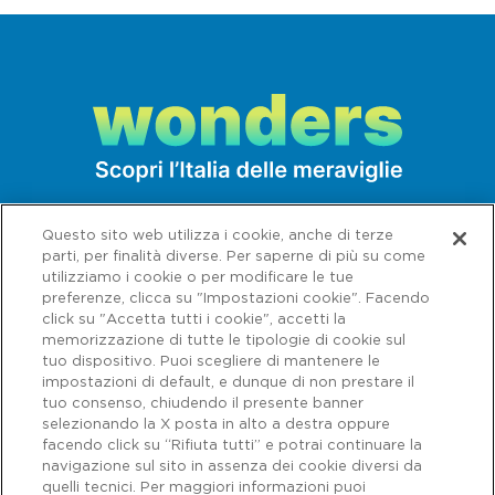
Questo sito web utilizza i cookie, anche di terze
parti, per finalità diverse. Per saperne di più su come
utilizziamo i cookie o per modificare le tue
preferenze, clicca su "Impostazioni cookie". Facendo
click su "Accetta tutti i cookie", accetti la
memorizzazione di tutte le tipologie di cookie sul
tuo dispositivo. Puoi scegliere di mantenere le
impostazioni di default, e dunque di non prestare il
tuo consenso, chiudendo il presente banner
selezionando la X posta in alto a destra oppure
facendo click su “Rifiuta tutti” e potrai continuare la
navigazione sul sito in assenza dei cookie diversi da
Capitale sociale € 622.027.000,00 interamente versato - Codice fiscale e
n. di iscrizione al Registro delle Imprese di Roma 07516911000 | C.C.I.A.A.
quelli tecnici. Per maggiori informazioni puoi