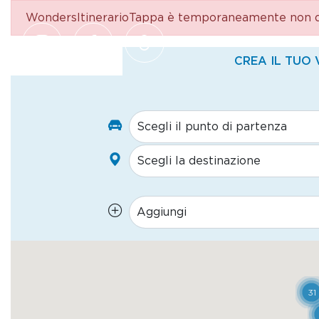
WondersItinerarioTappa è temporaneamente non di
Salta al contenuto