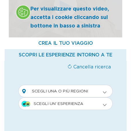
costruzione a pianta ottagonale,
Per visualizzare questo video,
sormontata da un’imponente cupola in
accetta i cookie cliccando sul
origine coperta da maiolica azzurra, poi si
bottone in basso a sinistra
scende nella cripta per osservare il
complesso gioco di volte. Si prosegue per
Teramo, alla scoperta di altri tesori d’arte
conservati nei suoi edifici sacri: nel centro
storico si rimane ammaliati dal Duomo, con
le sue due facciate e l’alto campanile di
Antonio da Lodi. L’edificio colpisce per la
fusione di elementi di epoche diverse, tra
cui spiccano il timpano triangolare e il
portale con le statue dell’Arcangelo e della
Vergine, opere di Nicola da Guardiagrele.
Questo raffinato artista è anche autore