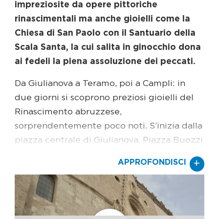
impreziosite da opere pittoriche
rinascimentali ma anche gioielli come la
Chiesa di San Paolo con il Santuario della
Scala Santa, la cui salita in ginocchio dona
ai fedeli la piena assoluzione dei peccati.
Da Giulianova a Teramo, poi a Campli: in
due giorni si scoprono preziosi gioielli del
Rinascimento abruzzese,
sorprendentemente poco noti. S’inizia dalla
piazza centrale di Giulianova, Piazza Buozzi
(un tempo Piazza Ducale, poiché vi si
+
APPROFONDISCI
affaccia il Palazzo Ducale). Qui troneggia il
Duomo dedicato a San Flaviano, voluto dal
duca di Atri nel 1470 al centro della città di
nuova fondazione: si ammira una rara