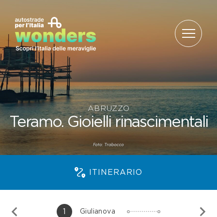
Salta al contenuto
ABRUZZO
Teramo. Gioielli rinascimentali
ITINERARIO
1
Giulianova