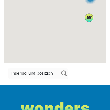
da Lodi svetta su un lato della piazza
delimitata dal Palazzo del Comune e dalla
magnifica Chiesa di Santa Maria in Platea.
Seguendo il corso su cui si affacciano
antiche dimore rinascimentali s’incontra la
Chiesa di San Giovanni Battista, dove si
ammirano mirabili affreschi di Giacomo da
Campli e due pregevoli altari con tele di
Giovan Battista e Francesco Ragazzini.