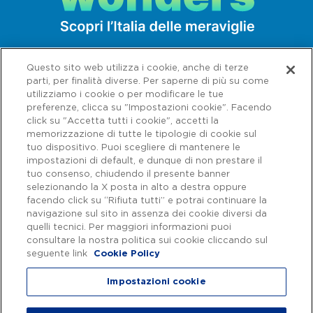
Questo sito web utilizza i cookie, anche di terze
parti, per finalità diverse. Per saperne di più su come
utilizziamo i cookie o per modificare le tue
preferenze, clicca su "Impostazioni cookie". Facendo
click su "Accetta tutti i cookie", accetti la
memorizzazione di tutte le tipologie di cookie sul
tuo dispositivo. Puoi scegliere di mantenere le
impostazioni di default, e dunque di non prestare il
tuo consenso, chiudendo il presente banner
selezionando la X posta in alto a destra oppure
facendo click su “Rifiuta tutti” e potrai continuare la
navigazione sul sito in assenza dei cookie diversi da
Capitale sociale € 622.027.000,00 interamente versato - Codice fiscale e
n. di iscrizione al Registro delle Imprese di Roma 07516911000 | C.C.I.A.A.
quelli tecnici. Per maggiori informazioni puoi
Roma n. 1037417 - P.IVA: 07516911000 - Sede Legale: via A. Bergamini, 50
consultare la nostra politica sui cookie cliccando sul
- 00159 Roma | Progetto e realizzazione Autostrade per l'Italia ©
seguente link
Cookie Policy
Autostrade per l'Italia Spa, Tutti i diritti riservati
Impostazioni cookie
Privacy
|
Accessibilità