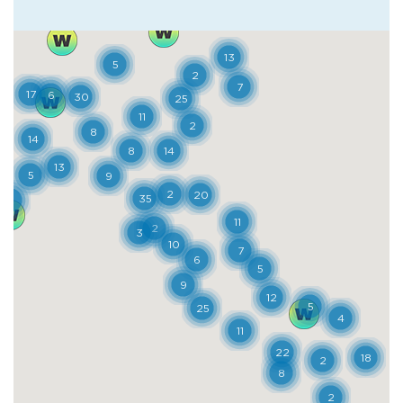
dello sfolgorante paliotto d’argento e
smalti dell’altare maggiore, che si scopre
all’interno della Cattedrale, insieme allo
splendido polittico di Jacobello del Fiore. Si
prosegue questa passeggiata alla scoperta
dell’arte di Teramo prima visitando la
Chiesa di San Domenico, decorata da
affreschi che si erano creduti perduti, e poi,
poco più avanti, la Chiesa di Santo Spirito,
fino a raggiungere il pregevole Santuario di
Santa Maria delle Grazie. Il tour nel
Rinascimento si conclude infine a Campli,
sorprendente scrigno d’arte a poca distanza
dal capoluogo. L’alta Torre dei Melatino
annuncia l’ingresso nell’abitato principale,
dove il campanile completato da Antonio