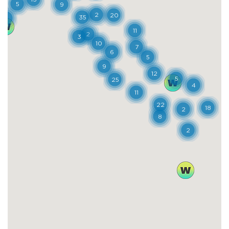
America, sperimentando un’insolita lettura
del mondo attraverso la lente della
biodiversità. Gli ambienti sono inondati di
luce, di verde e di odori differenti, e
svelano, anche solo a un primo sguardo,
l’incredibile ricchezza del mondo vegetale.
In parallelo si dischiude la storia
affascinante del rapporto antichissimo tra
piante e uomo, che investe l’alimentazione
e l’edilizia, l’abbigliamento e gli utensili fino
alla cura delle malattie e alla religione. Un
luogo di studio e scienza riconosciuto a
livello mondiale, quindi, ma affascinante e
armonioso al punto da conquistare
chiunque si aggiri nei suoi viali per visitarlo,