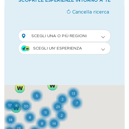
tra alberi monumentali, alcuni antichissimi,
collezioni tematiche – tra cui quelle di
piante medicinali, velenose e rare – e
riproduzioni di ambienti specifici, dalla
macchia mediterranea all’ambiente
acquatico fino alla serra delle orchidee, con
il suo trionfo di colori. Muovendosi tra le
serre, le aiuole e le fontane dell’Orto
Antico, si raggiunge il Giardino della
Biodiversità, una struttura modernissima in
cui sono ricreati i biomi dei cinque
continenti. All’interno della serra si diventa
un po’ esploratori, in un viaggio dai poli
all’Equatore, attraversando zone tropicali e
subtropicali, temperate e mediterranee,
fino alle aree desertiche di Africa e Centro