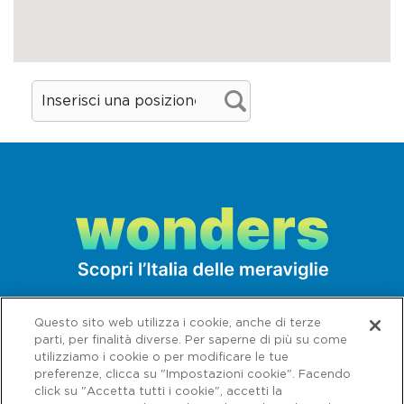
per immergersi in un’oasi di verde quiete o
per assistere agli eventi pubblici che vi si
svolgono.
Dove mangiare
Hostaria Padovanino
Via S. Chiara 1 - Padova (PD)
Tel. 375 6197434
ristorante@padovanino.com
padovanino.com
Questo locale, situato nel centro storico
della città, ha una nuova veste, accogliente
Questo sito web utilizza i cookie, anche di terze
e arredato modernamente, propone una
parti, per finalità diverse. Per saperne di più su come
utilizziamo i cookie o per modificare le tue
cucina creativa, frutto delle varie
preferenze, clicca su "Impostazioni cookie". Facendo
esperienze dello chef Stefano Mocellin
click su "Accetta tutti i cookie", accetti la