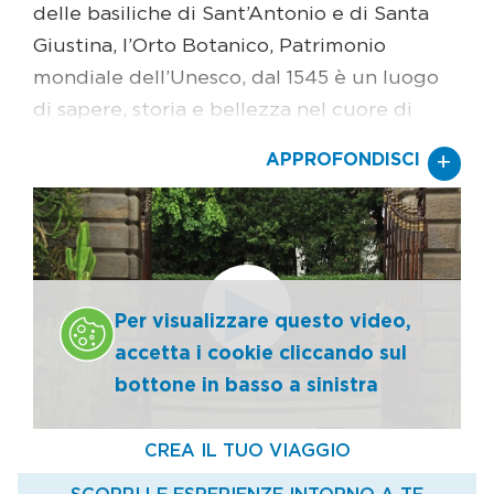
delle basiliche di Sant’Antonio e di Santa
Giustina, l’Orto Botanico, Patrimonio
mondiale dell’Unesco, dal 1545 è un luogo
di sapere, storia e bellezza nel cuore di
Padova. Qui si sono avvicendati botanici,
+
APPROFONDISCI
medici, naturalisti e chimici, tutti coinvolti
nell’avventura dello studio del mondo
vegetale, così multiforme e così legato a
quello umano. E qui è passato anche
Goethe, che ha dato il nome alla palma più
Per visualizzare questo video,
antica dell’Orto, risalente al 1585, e ancora
accetta i cookie cliccando sul
oggi di qui passano studiosi e studenti,
bottone in basso a sinistra
appassionati e viaggiatori. Visitarlo vuol
dire attraversare, guardare, ascoltare il
silenzio in piena città. Il percorso si snoda