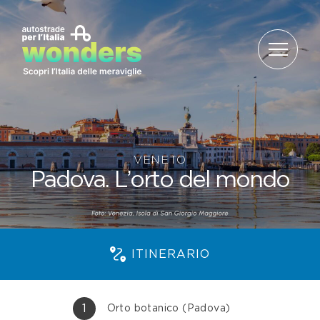
Salta al contenuto
VENETO
Padova. L’orto del mondo
ITINERARIO
1
Orto botanico (Padova)