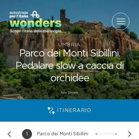
Salta al contenuto
UMBRIA
Parco dei Monti Sibillini.
Pedalare slow a caccia di
orchidee
ITINERARIO
1
Parco dei Monti Sibillini