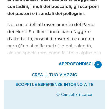
contadini, i muli dei boscaioli, gli scarponi
dei pastori e i sandali dei pellegrini.
Nel corso dell’attraversamento del Parco
dei Monti Sibillini si incrociano faggete
d’alto fusto, boschi di roverella e carpino
nero (fino ai mille metri), e poi, salendo,
alcune specie rare, come la stella alpina e la
genziana. Non c’è da spaventarsi se gli
+
APPROFONDISCI
itinerari per la mountain bike vengono
improvvisamente incrociati da cervi,
camosci, caprioli e gatti selvatici, mentre in
cielo sfrecciano l’aquila reale, l’astore e il
falcone pellegrino: sono tutti animali e
uccelli che fanno parte dell’habitat