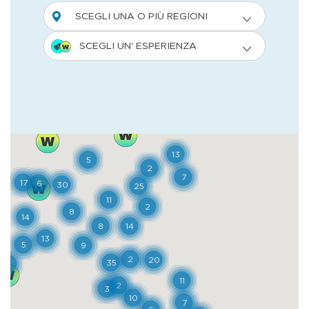
naturale di questa zona. Piuttosto, il Parco
dei Monti Sibillini offre un’occasione unica
di provare il
bushcraft
. Ovvero come si
sopravvive in un bosco. Imparando a usare il
coltello, accendere il fuoco, costruire rifugi
rudimentali, pescare con l’arco e con la
lancia, e anche orientarsi all’interno del
territorio osservando le piante oppure, di
notte, con la bussola delle stelle. I prati di
Ragnolo si attraversano in mountain bike,
incrociando una serie di piccoli borghi. La
fortuna della piana di Castelluccio è dovuta
al fenomeno del disboscamento, portato
avanti dagli uomini per creare ampi spazi
per la pastorizia. E una volta liberata l’area
dalle faggete, si sono aperte ampie zone