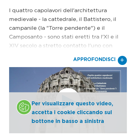
I quattro capolavori dell'architettura
medievale - la cattedrale, il Battistero, il
campanile (la "Torre pendente") e il
Camposanto - sono stati eretti tra l'XI e il
XIV secolo a stretto contatto l'uno con
l'altro, a formare un insieme unico di
+
APPROFONDISCI
monumenti. Una straordinaria qualità
caratterizza il sito, derivante
dall'interazione tra marmi e mosaici, dal
ripetuto accostamento di pareti nude e
loggiati, frontoni triangolari e pesanti
Per visualizzare questo video,
cupole con l'effetto complessivo
accetta i cookie cliccando sul
amplificato dall'inclinazione mozzafiato del
bottone in basso a sinistra
campanile. La piazza è notevole poiché
contiene opere d'arte che testimoniano lo