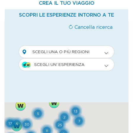
spirito creativo del XIV secolo. I suoi
monumenti riflettono una tappa talmente
decisiva nella storia dell'architettura
medievale da divenire punto di riferimento
per gli studi legati allo stile Romanico
Pisano. Il Camposanto e il suo ciclo di
affreschi, con la loro specifica tipologia e
funzione, costituiscono un eccezionale
esempio della storia della pittura
medievale italiana dei secoli XIV e XV.