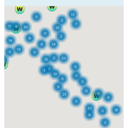
specialità: intanto si tratta di un cioccolato
grezzo, dal gusto forte, realizzato senza
concaggio (il processo di impasto che
rende la pasta più fluida); inoltre, la già
eccellente materia prima si combina con
materie prime di altissima qualità: dal caffè
guatemalteco di Huehuetenango al miele
della spiaggia di San Rossore. Il tour
all’insegna della golosità prosegue a
Pontedera, da Amedei, dove è possibile
gustare praline, creme, napolitaines e la
pluripremiata tavoletta “9”, ottenuta con il
cacao di nove piantagioni diverse: tutte
golosità realizzate seguendo con
attenzione l’intero percorso della filiera, dal
seme di cacao al prodotto finito. Tutte le