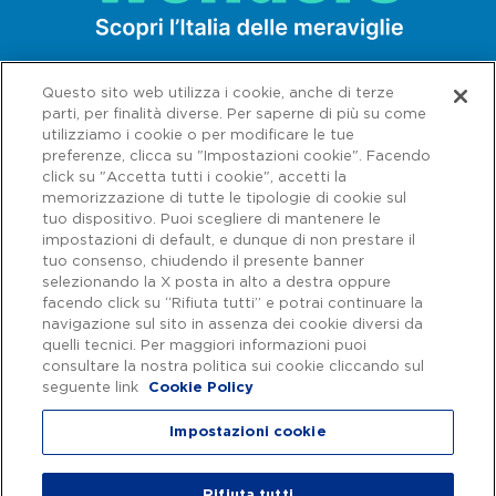
Questo sito web utilizza i cookie, anche di terze
parti, per finalità diverse. Per saperne di più su come
utilizziamo i cookie o per modificare le tue
preferenze, clicca su "Impostazioni cookie". Facendo
click su "Accetta tutti i cookie", accetti la
memorizzazione di tutte le tipologie di cookie sul
tuo dispositivo. Puoi scegliere di mantenere le
impostazioni di default, e dunque di non prestare il
tuo consenso, chiudendo il presente banner
selezionando la X posta in alto a destra oppure
facendo click su “Rifiuta tutti” e potrai continuare la
navigazione sul sito in assenza dei cookie diversi da
Capitale sociale € 622.027.000,00 interamente versato - Codice fiscale e
n. di iscrizione al Registro delle Imprese di Roma 07516911000 | C.C.I.A.A.
quelli tecnici. Per maggiori informazioni puoi
Roma n. 1037417 - P.IVA: 07516911000 - Sede Legale: via A. Bergamini, 50
consultare la nostra politica sui cookie cliccando sul
- 00159 Roma | Progetto e realizzazione Autostrade per l'Italia ©
seguente link
Cookie Policy
Autostrade per l'Italia Spa, Tutti i diritti riservati
Impostazioni cookie
Privacy
|
Accessibilità
Rifiuta tutti