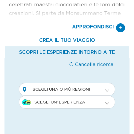
celebrati maestri cioccolatieri e le loro dolci
creazioni. Si parte da Monsummano Terme
dove il laboratorio artigianale di Andrea
+
APPROFONDISCI
Slitti è diventato noto, anche al di fuori dei
confini toscani e italiani, grazie alla sua
tavoletta “Latte Nero”, un particolare
cioccolato al latte ad alto contenuto di
cacao; la gamma di specialità, però, è
davvero ricca tra tavolette, praline, dragées,
zenzero, uvetta o chicchi di caffè ricoperti,
e ancora il cucchiaino di cioccolato da
sciogliere nel caffè. Ci si ferma quindi a
Cascine di Buti, minuscola frazione di Buti,
dove ha sede il laboratorio di Andrea Trinci.
Due le caratteristiche principali delle sue