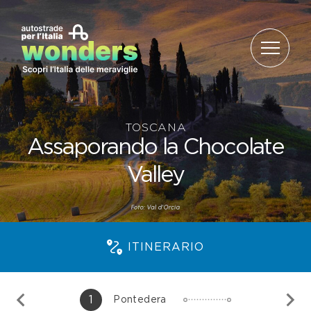
Salta al contenuto
TOSCANA
Assaporando la Chocolate
Valley
ITINERARIO
1
Pontedera