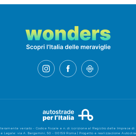
teramente versato - Codice fiscale e n. di iscrizione al Registro delle Imprese 
e Legale: via A. Bergamini, 50 - 00159 Roma | Progetto e realizzazione Autostrade 