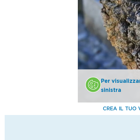
dettagli tutti i segreti
processo estrattivo nel
Chiesa. Qui affaccia an
preceduta dalla lunga 
passeggiata a piedi pr
elementi architettonici
finestre, s’intreccian
Per visualizza
Dove mangiare
sinistra
Al Vecchio Canneto
Via Repubblica dell'Oss
Tel. 0323 280481
alvecchiocanneto@ho
facebook.com/alvecch
Locale informale e acc