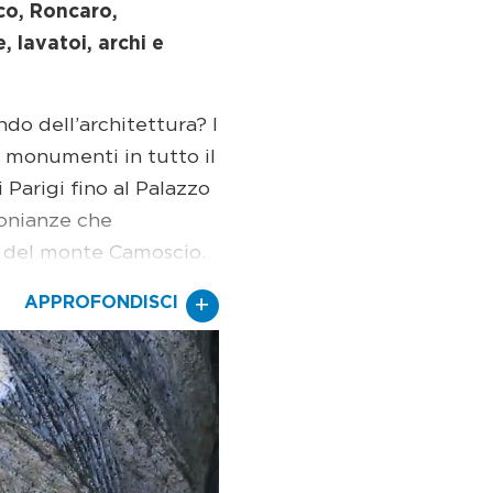
co, Roncaro,
, lavatoi, archi e
do dell’architettura? I
ri monumenti in tutto il
 Parigi fino al Palazzo
monianze che
va del monte Camoscio.
ine Ottocento più di
+
APPROFONDISCI
ffaele Polli ha reso
 in riva al Lago
i passi, in piazza
 pietra in un’altra opera
entare dal pittore
o. Per conoscere nei