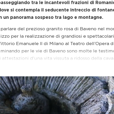
asseggiando tra le incantevoli frazioni di Romani
dove si contempla il seducente intreccio di fontane
in un panorama sospeso tra lago e montagne.
 parlare del prezioso granito rosa di Baveno nel mon
lizzo per la realizzazione di grandiosi e spettacola
ittorio Emanuele II di Milano al Teatro dell’Opera di
minando per le vie di Baveno sono molte le testi
i attestazioni d’una vita vissuta a ridosso della ca
el granito, avviata già nel XVI secolo, impiegava a f
cia sul lungolago, dove lo scultore contemporaneo Ra
re del “picasass”, lo scalpellino, con un monumento
all’incantevole visione delle Isole Borromee. A poch
servare gli scalpellini e i cavatori alle prese con la
de affresco di 70 mq realizzato per la scuola elem
uoi allievi del Centro Formazione Artistica di Baven