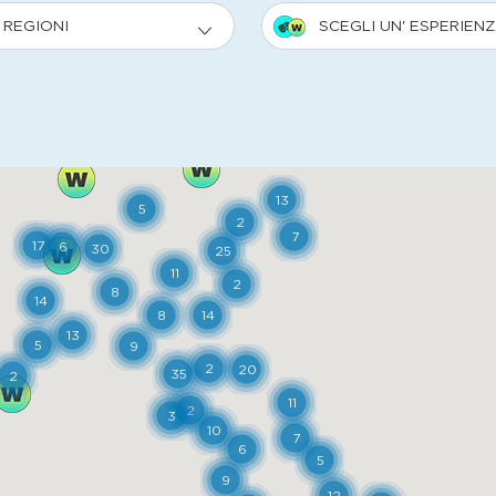
ger, colazione all'italiana, aperitivi e serate a tem
e, di pesce e con un'ampia scelta di pizze di diver
no (VB)
om
ago e giardino attrezzato. Ambienti climatizzati e c
bagni molto curati di dimensioni variabili; sale co
anti sportivi.