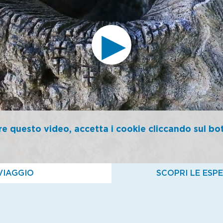
 del granito, la sua composizione minerale, le varietà
la storia, si visita il museo Granum di Palazzo Pretor
che la chiesa dei Santi Gervaso e Protaso, gioiello d
fuga di colonne in granito del porticato ottocentes
osegue nelle frazioni di Roncaro, Romanico, Oltrefi
 in granito rosa di Baveno, fontane, archi, ornament
o in un magico gioco di volumi che regala inedite v
re questo video, accetta i cookie cliccando sul bo
ola 11, località Feriolo - Baveno (VB)
tmail.com
iocanneto/
ogliente, con terrazza panoramica vista lago, ideale