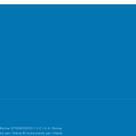
di Roma 07516911000 | C.C.I.A.A. Roma
per l'Italia © Autostrade per l'Italia