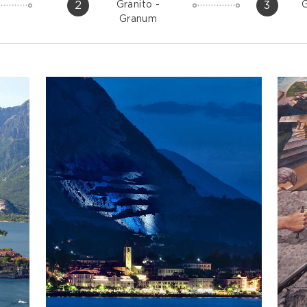
2
3
Granito -
Granum