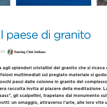
l paese di granito
CON
 agli splendori cristallini del granito che si rica
 Visioni multimediali sul pregiato materiale si g
 pochi passi dalle colonne in granito del compless
era raccolta invita al piacere della meditazione. La
sass”, gli scalpellini, trapelano dal monumento su
tti: un omaggio, attraverso l’arte, alle loro vite u