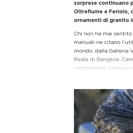
sorprese continuano p
Oltrefiume e Feriolo, 
ornamenti di granito 
Chi non ha mai sentito
manuali ne citano l’uti
mondo, dalla Galleria V
Reale di Bangkok. Cam
s’incontrano, eloquent
L’attività estrattiva d
mille operai. Si comin
omaggio al duro mestie
Maggiore incorniciato d
Matteotti, si possono os
contemporanea: il gran
Gilberto Carpo e dai s