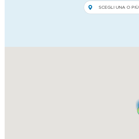
base di panini e hambur
moderna a base di carn
cortese e disponibile.
Dove dormire
Splendid
Via Sempione 12 Bave
Tel. 0323 924583
info@hotelsplendid.c
zaccherahotels.com
Vista panoramica sul l
pavimenti in parquet, 
accoglienti; buoni impi