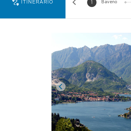
ITINERARIO
1
Baveno