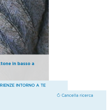
, la lavorazione e il
io, in piazza della
ell’arte romanica,
co della Via Crucis. La
ume e Feriolo, dove gli
i, riquadri di porte e
edute d’acque e monti.
ttone in basso a
 per pranzi veloci a