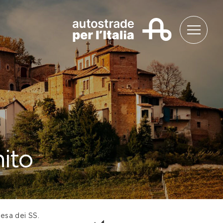
nito
iesa dei SS.
Passeggiata delle