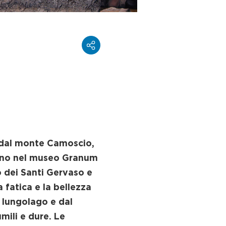
va dal monte Camoscio,
odono nel museo Granum
o dei Santi Gervaso e
 fatica e la bellezza
l lungolago e dal
mili e dure. Le