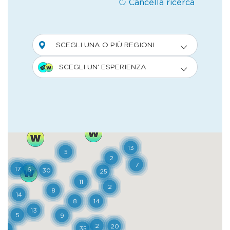
famiglia fino agli anni '70 quando numerosi
edifici, in particolare case, vennero vendute
a privati. Lo spopolamento provocò un
significativo declino dell'attività industriale.
Completata alla fine degli anni '20, la città
offriva ai dipendenti un elevato standard di
vita grazie ad abitazioni multi-familiari
(ognuna con un giardino) e servizi
comunitari molto avanzati per l'epoca.
L'intero villaggio era disposto secondo una
forma geometricamente regolare,
intersecata dalla strada principale
proveniente da Capriate. Le fabbriche e gli
uffici erano situati su un lato della strada,
corrispondente all'argine sinistro del fiume