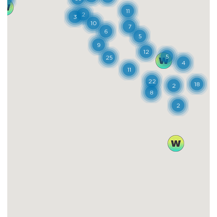
Adda, mentre il villaggio stesso si trovava
sul lato opposto della strada e seguiva una
griglia rettangolare di strade su tre linee.
Le case si differenziavano le une dalle altre
per lo stile, il che contribuiva a offrire una
piacevole varietà di paesaggi urbani, legata
al ruolo che i suoi occupanti ricoprivano
originariamente all'interno della fabbrica.
Gli operai beneficiavano di altri servizi oltre
all'abitazione, tra cui servizi igienici e
lavanderie pubblici, una clinica, una
cooperativa di consumatori, una scuola, un
piccolo teatro, un centro sportivo, una casa
per il prete locale e una per il dottore, una