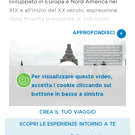
sviluppato in Europa e Nord America nel
XIX e all'inizio del XX secolo, espressione
della filosofia prevalente di industriali
illuminati nei confronti dei loro dipendenti.
+
APPROFONDISCI
Il villaggio fu fondato da Cristoforo
Benigno Crespi per ospitare gli operai della
sua fabbrica tessile e la sua configurazione
finale fu sviluppata dal figlio di Cristoforo,
Silvio Benigno Crespi che aveva studiato il
Per visualizzare questo video,
funzionamento dei cotonifici tedeschi e
accetta i cookie cliccando sul
inglesi. Silvio creò una città allo scopo di
bottone in basso a sinistra
fornire abitazioni confortevoli e servizi per
poter usufruire di una manodopera stabile
e prevenire il conflitto industriale.
La città restò di proprietà di una sola