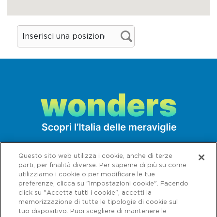
stazione idroelettrica che forniva
gratuitamente elettricità e altri servizi
comuni. Erano presenti anche edifici con un
valore altamente simbolico, come la chiesa
ed il castello (residenza della famiglia
Crespi), un nuovo complesso per uffici e
case per i responsabili delle fabbriche
situate a sud di quelle degli operai.
Criterio (iv):
Crespi d'Adda è un esempio
eccezionale dei villaggi operai dell'Europa
e del Nord America, risalenti al XIX e XX
Questo sito web utilizza i cookie, anche di terze
secolo, riflesso della filosofia predominante
parti, per finalità diverse. Per saperne di più su come
utilizziamo i cookie o per modificare le tue
di industriali illuminati nei confronti dei
preferenze, clicca su "Impostazioni cookie". Facendo
loro dipendenti.
click su "Accetta tutti i cookie", accetti la
memorizzazione di tutte le tipologie di cookie sul
tuo dispositivo. Puoi scegliere di mantenere le
Criterio (v):
Crespi d'Adda è un raro