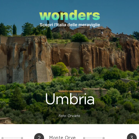
Umbria
2
3
Monte Orve