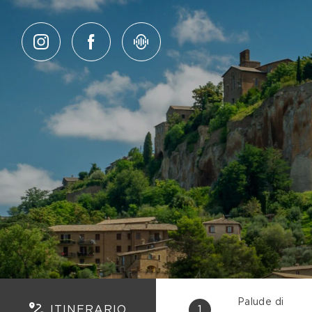
Salta al contenuto
Palude di
ITINERARIO
1